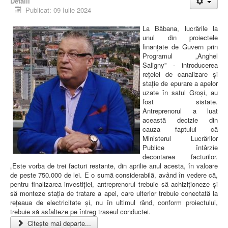
Detalii
Publicat: 09 Iulie 2024
La Băbana, lucrările la
unul din proiectele
finanțate de Guvern prin
Programul „Anghel
Saligny” - introducerea
rețelei de canalizare și
stație de epurare a apelor
uzate în satul Groși, au
fost sistate.
Antreprenorul a luat
această decizie din
cauza faptului că
Ministerul Lucrărilor
Publice întârzie
decontarea facturilor.
„Este vorba de trei facturi restante, din aprilie anul acesta, în valoare
de peste 750.000 de lei. E o sumă considerabilă, având în vedere că,
pentru finalizarea investiției, antreprenorul trebuie să achiziționeze și
să monteze stația de tratare a apei, care ulterior trebuie conectată la
rețeaua de electricitate și, nu în ultimul rând, conform proiectului,
trebuie să asfalteze pe întreg traseul conductei.
Citește mai departe...