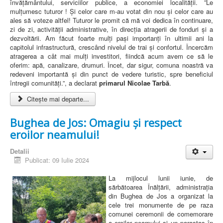
învățământului, serviciilor publice, a economiei localității. ”Le
mulțumesc tuturor ! Și celor care m-au votat din nou și celor care au
ales să voteze altfel! Tuturor le promit că mă voi dedica în continuare,
zi de zi, activității administrative, în direcția atragerii de fonduri și a
dezvoltării. Am făcut foarte mulți pași importanți în ultimii ani la
capitolul infrastructură, crescând nivelul de trai și confortul. Încercăm
atragerea a cât mai mulți investitori, fiindcă acum avem ce să le
oferim: apă, canalizare, drumuri. Încet, dar sigur, comuna noastră va
redeveni importantă și din punct de vedere turistic, spre beneficiul
întregii comunități.”, a declarat
primarul Nicolae Tarbă
.
Citește mai departe...
Bughea de Jos: Omagiu și respect
eroilor neamului!
Detalii
Publicat: 09 Iulie 2024
La mijlocul lunii iunie, de
sărbătoarea Înălțării, administrația
din Bughea de Jos a organizat la
cele trei monumente de pe raza
comunei ceremonii de comemorare
a eroilor neamului și un parastas în