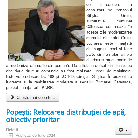
de introducere a
canalizării pe tronsonul
Siliștea - Gruiu,
autoritățile comunei
Căteasca demarează în
aceste zile modernizarea
drumului din satul Gruiu.
Lucrarea este finanțată
din bugetul local și face
parte dintr-un plan amplu
al administrației locale de
a moderniza drumurile din comună. De altfel, în cursul lunii iunie, pe
alte două drumuri comunale au fost realizate lucrări de reabilitare.
Este vorba despre DC 108 și DC 109, Cireșu - Siliştea. În prezent se
lucrează și la reabilitarea moderată a sediului Primăriei Căteasca,
proiect finanțat prin PNRR.
Citește mai departe...
Popești: Relocarea distribuției de apă,
obiectiv prioritar
Detalii
Publicat: 09 Iulie 2024