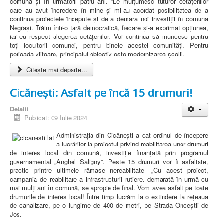
comuna și în următorii patru ani. ”Le mulțumesc tuturor cetățenilor
care au avut încredere în mine și mi-au acordat posibilitatea de a
continua proiectele începute și de a demara noi investiții în comuna
Negrași. Trăim într-o țară democratică, fiecare și-a exprimat opțiunea,
iar eu respect alegerea cetățenilor. Voi continua să muncesc pentru
toți locuitorii comunei, pentru binele acestei comunități. Pentru
perioada viitoare, principalul obiectiv este modernizarea școlii.
Citește mai departe...
Cicănești: Asfalt pe încă 15 drumuri!
Detalii
Publicat: 09 Iulie 2024
Administrația din Cicănești a dat ordinul de începere
a lucrărilor la proiectul privind reabilitarea unor drumuri
de interes local din comună, investiție finanțată prin programul
guvernamental „Anghel Saligny”. Peste 15 drumuri vor fi asfaltate,
practic printre ultimele rămase nereabilitate. „Cu acest proiect,
campania de reabilitare a infrastructurii rutiere, demarată în urmă cu
mai mulți ani în comună, se apropie de final. Vom avea asfalt pe toate
drumurile de interes local! Între timp lucrăm la o extindere la rețeaua
de canalizare, pe o lungime de 400 de metri, pe Strada Onceștii de
Jos.