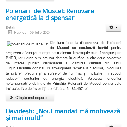
Poienarii de Muscel: Renovare
energetică la dispensar
Detalii
Publicat: 09 Iulie 2024
Din luna iunie la dispensarul din Poienarii
de Muscel se derulează lucrări pentru
creșterea eficienței energetice a clădirii. Investițiile sunt finanțate prin
PNRR, iar lucrări similare vor demara în curând la alte două obiective
de interes public: dispensarul și căminul cultural din satul
Jugur. Lucrările constau în anveloparea termică a clădirilor, înlocuirea
tâmplăriei, precum și a surselor de iluminat și încălzire, în scopul
reducerii costurilor cu energia electrică. Valoarea fondurilor
nerambursabile obținute de Primăria Poienarii de Muscel pentru cele
trei obiective de investiții se ridică la 2.183.497 lei.
Citește mai departe...
Davidești: „Noul mandat mă motivează
și mai mult!”