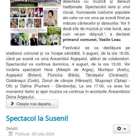
delecteze cu muzică și dansuri
tradiționale. Spectacolul este și unul
vizual, frumoasele costume populare
ale celor ce vor urca pe scenă fiind pe
măsura cântecelor și dansurilor. Vor fi
două zile de muzică și voie bună, așa
cum ne-am obișnuit.”, a declarat
primarul comunei, Vasile Leau
.
Festivalul se va desfășura pe
stadionul comunal și va începe sâmbătă, 3 august, de la ora 16.00,
când pe scenă va urca Ansamblul Argeșelul, alături de colaboratori.
Spectacolul va continua duminica, 4 august, de la ora 13.00. Vor
încânta spectatorii Hora (Albeștii de Argeș), Muntișor (Arefu),
Argeșelul (Boteni), Floricica (Bârla), Tămășelul (Cicănești),
Ciobănașul (Corbi), Doruri de câmpie (Hârsești), Mugurașii (Optași -
Olt) și Datina (Pucheni - Dâmbovița). La ora 17.00, va avea loc
momentul festiv și apoi muzica va continua în acordurile Ansamblului
Doina Argeșului.
Citește mai departe...
Spectacol la Suseni!
Detalii
Publicat: 30 Iulie 2024