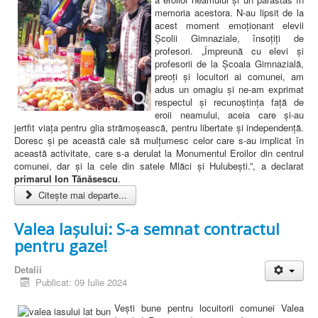
memoria acestora. N-au lipsit de la
acest moment emoționant elevii
Școlii Gimnaziale, însoțiți de
profesori. „Împreună cu elevi și
profesorii de la Școala Gimnazială,
preoți și locuitori ai comunei, am
adus un omagiu și ne-am exprimat
respectul și recunoștința față de
eroii neamului, aceia care și-au
jertfit viața pentru glia strămoșească, pentru libertate și independență.
Doresc și pe această cale să mulțumesc celor care s-au implicat în
această activitate, care s-a derulat la Monumentul Eroilor din centrul
comunei, dar și la cele din satele Mlăci și Hulubești.”, a declarat
primarul Ion Tănăsescu
.
Citește mai departe...
Valea Iașului: S-a semnat contractul
pentru gaze!
Detalii
Publicat: 09 Iulie 2024
Vești bune pentru locuitorii comunei Valea