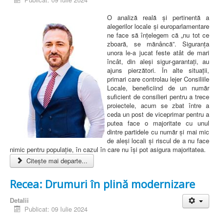
O analiză reală și pertinentă a
alegerilor locale și europarlamentare
ne face să înțelegem că „nu tot ce
zboară, se mănâncă”. Siguranța
unora le-a jucat feste atât de mari
încât, din aleși sigur-garantați, au
ajuns pierzători. În alte situații,
primari care controlau lejer Consiliile
Locale, beneficiind de un număr
suficient de consilieri pentru a trece
proiectele, acum se zbat între a
ceda un post de viceprimar pentru a
putea face o majoritate cu unul
dintre partidele cu număr și mai mic
de aleși locali și riscul de a nu face
nimic pentru populație, în cazul în care nu își pot asigura majoritatea.
Citește mai departe...
Recea: Drumuri în plină modernizare
Detalii
Publicat: 09 Iulie 2024