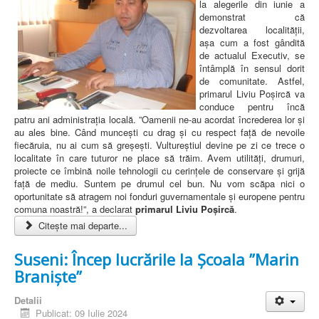
la alegerile din iunie a
demonstrat că
dezvoltarea localității,
așa cum a fost gândită
de actualul Executiv, se
întâmplă în sensul dorit
de comunitate. Astfel,
primarul Liviu Poșircă va
conduce pentru încă
patru ani administrația locală. ”Oamenii ne-au acordat încrederea lor și
au ales bine. Când muncești cu drag și cu respect față de nevoile
fiecăruia, nu ai cum să greșești. Vultureștiul devine pe zi ce trece o
localitate în care tuturor ne place să trăim. Avem utilități, drumuri,
proiecte ce îmbină noile tehnologii cu cerințele de conservare și grijă
față de mediu. Suntem pe drumul cel bun. Nu vom scăpa nici o
oportunitate să atragem noi fonduri guvernamentale și europene pentru
comuna noastră!”, a declarat
primarul Liviu Poșircă
.
Citește mai departe...
Suseni: Încep lucrările la Școala ”Marin
Braniște”
Detalii
Publicat: 09 Iulie 2024