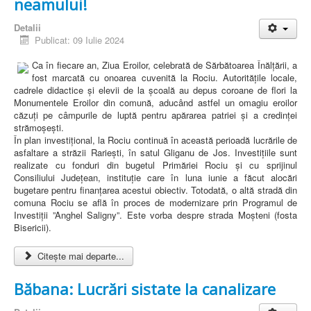
neamului!
Detalii
Publicat: 09 Iulie 2024
Ca în fiecare an, Ziua Eroilor, celebrată de Sărbătoarea Înălțării, a
fost marcată cu onoarea cuvenită la Rociu. Autoritățile locale,
cadrele didactice și elevii de la școală au depus coroane de flori la
Monumentele Eroilor din comună, aducând astfel un omagiu eroilor
căzuți pe câmpurile de luptă pentru apărarea patriei și a credinței
strămoșești.
În plan investițional, la Rociu continuă în această perioadă lucrările de
asfaltare a străzii Rariești, în satul Gliganu de Jos. Investițiile sunt
realizate cu fonduri din bugetul Primăriei Rociu și cu sprijinul
Consiliului Județean, instituție care în luna iunie a făcut alocări
bugetare pentru finanțarea acestui obiectiv. Totodată, o altă stradă din
comuna Rociu se află în proces de modernizare prin Programul de
Investiții ”Anghel Saligny”. Este vorba despre strada Moșteni (fosta
Bisericii).
Citește mai departe...
Băbana: Lucrări sistate la canalizare