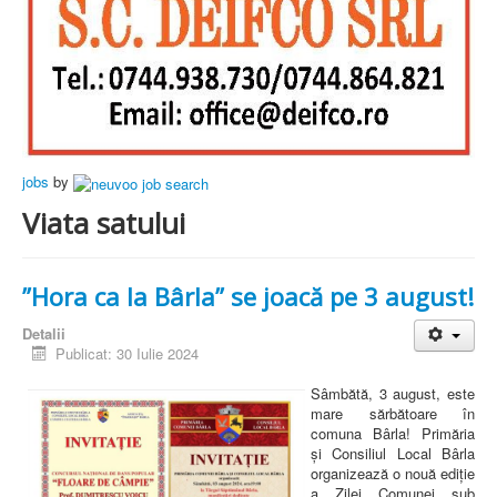
jobs
by
Viata satului
”Hora ca la Bârla” se joacă pe 3 august!
Detalii
Publicat: 30 Iulie 2024
Sâmbătă, 3 august, este
mare sărbătoare în
comuna Bârla! Primăria
și Consiliul Local Bârla
organizează o nouă ediție
a Zilei Comunei sub