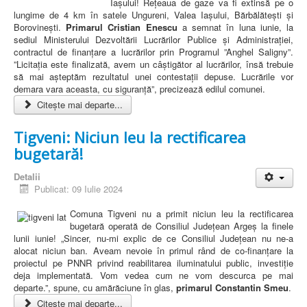
Iașului! Rețeaua de gaze va fi extinsă pe o
lungime de 4 km în satele Ungureni, Valea Iașului, Bărbălătești și
Borovinești.
Primarul Cristian Enescu
a semnat în luna iunie, la
sediul Ministerului Dezvoltării Lucrărilor Publice și Administrației,
contractul de finanțare a lucrărilor prin Programul ”Anghel Saligny”.
”Licitația este finalizată, avem un câștigător al lucrărilor, însă trebuie
să mai așteptăm rezultatul unei contestații depuse. Lucrările vor
demara vara aceasta, cu siguranță”, precizează edilul comunei.
Citește mai departe...
Tigveni: Niciun leu la rectificarea
bugetară!
Detalii
Publicat: 09 Iulie 2024
Comuna Tigveni nu a primit niciun leu la rectificarea
bugetară operată de Consiliul Județean Argeș la finele
lunii iunie! „Sincer, nu-mi explic de ce Consiliul Județean nu ne-a
alocat niciun ban. Aveam nevoie în primul rând de co-finanțare la
proiectul pe PNNR privind reabilitarea iluminatului public, investiție
deja implementată. Vom vedea cum ne vom descurca pe mai
departe.”, spune, cu amărăciune în glas,
primarul Constantin Smeu
.
Citește mai departe...