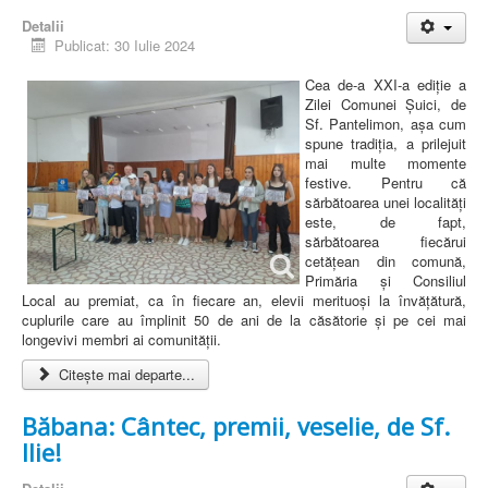
Detalii
Publicat: 30 Iulie 2024
Cea de-a XXI-a ediție a
Zilei Comunei Șuici, de
Sf. Pantelimon, așa cum
spune tradiția, a prilejuit
mai multe momente
festive. Pentru că
sărbătoarea unei localități
este, de fapt,
sărbătoarea fiecărui
cetățean din comună,
Primăria și Consiliul
Local au premiat, ca în fiecare an, elevii merituoși la învățătură,
cuplurile care au împlinit 50 de ani de la căsătorie și pe cei mai
longevivi membri ai comunității.
Citește mai departe...
Băbana: Cântec, premii, veselie, de Sf.
Ilie!