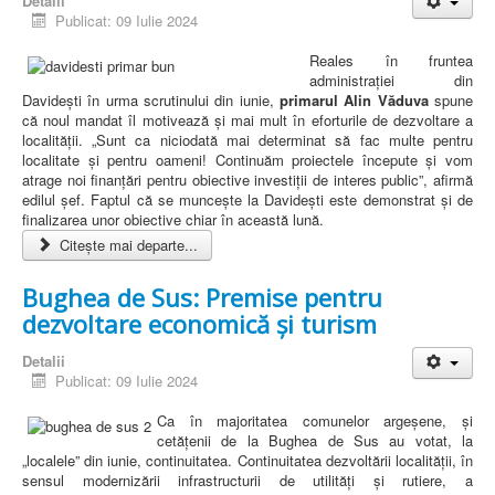
Detalii
Publicat: 09 Iulie 2024
Reales în fruntea
administrației din
Davidești în urma scrutinului din iunie,
primarul Alin Văduva
spune
că noul mandat îl motivează și mai mult în eforturile de dezvoltare a
localității. „Sunt ca niciodată mai determinat să fac multe pentru
localitate și pentru oameni! Continuăm proiectele începute și vom
atrage noi finanțări pentru obiective investiții de interes public”, afirmă
edilul șef. Faptul că se muncește la Davidești este demonstrat și de
finalizarea unor obiective chiar în această lună.
Citește mai departe...
Bughea de Sus: Premise pentru
dezvoltare economică și turism
Detalii
Publicat: 09 Iulie 2024
Ca în majoritatea comunelor argeșene, și
cetățenii de la Bughea de Sus au votat, la
„localele” din iunie, continuitatea. Continuitatea dezvoltării localității, în
sensul modernizării infrastructurii de utilități și rutiere, a