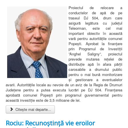
Proiectul de relocare a
conductelor de apă de pe
traseul DJ 504, drum care
asigură legătura cu județul
Teleorman, este cel mai
important obiectiv în această
vară pentru autoritățile comunei
Popești. Aprobat la finanțare
prin Programul de Investiții
”Anghel Saligny”, proiectul
prevede mutarea rețelei de
distribuție apă în afara părții
carosabile a drumului public
pentru o mai bună monitorizare
și gestionare a eventualelor
avarii. Autoritățile locale au nevoie de un aviz de la Regia de Drumuri
Județene pentru a putea executa lucrări pe DJ 504. Finanțarea
aprobată comunei Popești prin programul guvernamental pentru
această investiție este de 3,5 milioane de lei.
Citește mai departe...
Rociu: Recunoștință vie eroilor