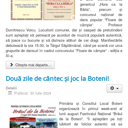
genericul „Hora ca la
Bârla”, precum și
concursul național de
dans popular ”Floare de
câmpie” - Profesor
Dumitrescu Voicu. Locuitorii comunei, dar și oaspeți de pretutindeni
sunt așteptați să petreacă pe acorduri de muzică populară autentică,
să joace cu bucurie și să distreze alături de cei dragi. Manifestările
debutează la ora 15.00, la Târgul Săptămânal, când pe scenă vor urca
grupurile de dansuri în cadrul concursului ”Floare de câmpie” - ediția a
XI-a.
Citește mai departe...
Două zile de cântec și joc la Boteni!
Detalii
Publicat: 30 Iulie 2024
Primăria și Consiliul Local Boteni
organizează în primul week-end al
lunii august Festivalul Național ”Brâul
de la Boteni”. ”Îi așteptăm pe toți
iubitorii de folclor autentic să se