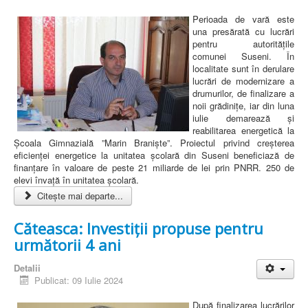
Perioada de vară este
una presărată cu lucrări
pentru autoritățile
comunei Suseni. În
localitate sunt în derulare
lucrări de modernizare a
drumurilor, de finalizare a
noii grădinițe, iar din luna
iulie demarează și
reabilitarea energetică la
Școala Gimnazială ”Marin Braniște”. Proiectul privind creșterea
eficienței energetice la unitatea școlară din Suseni beneficiază de
finanțare în valoare de peste 21 miliarde de lei prin PNRR. 250 de
elevi învață în unitatea școlară.
Citește mai departe...
Căteasca: Investiții propuse pentru
următorii 4 ani
Detalii
Publicat: 09 Iulie 2024
După finalizarea lucrărilor