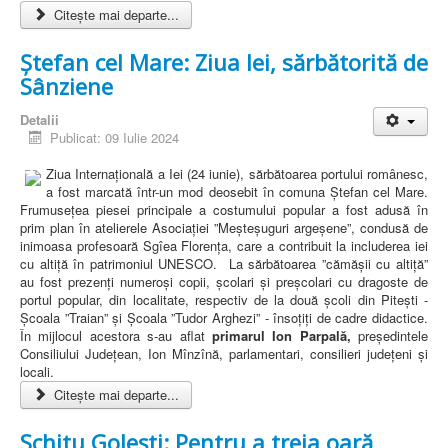
Citește mai departe...
Ștefan cel Mare: Ziua Iei, sărbătorită de
Sânziene
Detalii
Publicat: 09 Iulie 2024
Ziua Internațională a Iei (24 iunie), sărbătoarea portului românesc,
a fost marcată într-un mod deosebit în comuna Ștefan cel Mare.
Frumusețea piesei principale a costumului popular a fost adusă în
prim plan în atelierele Asociației ”Meșteșuguri argeșene”, condusă de
inimoasa profesoară Sgîea Florența, care a contribuit la includerea iei
cu altiță în patrimoniul UNESCO. La sărbătoarea ”cămășii cu altiță”
au fost prezenți numeroși copii, școlari și preșcolari cu dragoste de
portul popular, din localitate, respectiv de la două școli din Pitești -
Școala ”Traian” și Școala ”Tudor Arghezi” - însoțiți de cadre didactice.
În mijlocul acestora s-au aflat
primarul Ion Parpală,
președintele
Consiliului Județean, Ion Mînzînă, parlamentari, consilieri județeni și
locali.
Citește mai departe...
Schitu Golești: Pentru a treia oară,