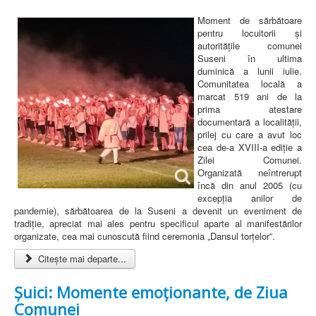
Moment de sărbătoare
pentru locuitorii și
autoritățile comunei
Suseni în ultima
duminică a lunii iulie.
Comunitatea locală a
marcat 519 ani de la
prima atestare
documentară a localității,
prilej cu care a avut loc
cea de-a XVIII-a ediție a
Zilei Comunei.
Organizată neîntrerupt
încă din anul 2005 (cu
excepția anilor de
pandemie), sărbătoarea de la Suseni a devenit un eveniment de
tradiție, apreciat mai ales pentru specificul aparte al manifestărilor
organizate, cea mai cunoscută fiind ceremonia „Dansul torțelor”.
Citește mai departe...
Șuici: Momente emoționante, de Ziua
Comunei