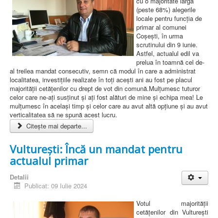
cu o majoritate largă
(peste 68%) alegerile
locale pentru funcția de
primar al comunei
Coșești, în urma
scrutinului din 9 iunie.
Astfel, actualul edil va
prelua în toamnă cel de-
al treilea mandat consecutiv, semn că modul în care a administrat
localitatea, investițiile realizate în toți acești ani au fost pe placul
majorității cetățenilor cu drept de vot din comună.Mulțumesc tuturor
celor care ne-ați susținut și ați fost alături de mine și echipa mea! Le
mulțumesc în același timp și celor care au avut altă opțiune și au avut
verticalitatea să ne spună acest lucru.
Citește mai departe...
Vulturești: Încă un mandat pentru
actualul primar
Detalii
Publicat: 09 Iulie 2024
Votul majorității
cetățenilor din Vulturești