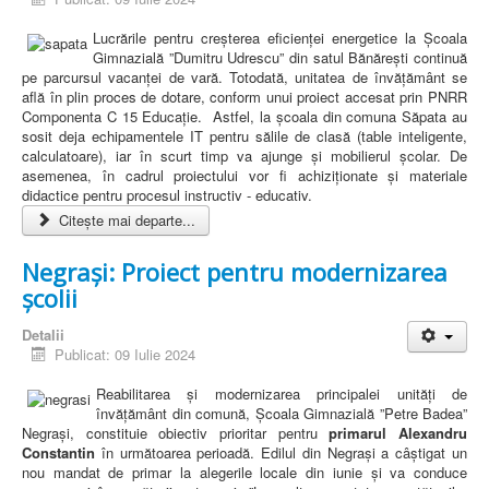
Lucrările pentru creșterea eficienței energetice la Școala
Gimnazială ”Dumitru Udrescu” din satul Bănărești continuă
pe parcursul vacanței de vară. Totodată, unitatea de învățământ se
află în plin proces de dotare, conform unui proiect accesat prin PNRR
Componenta C 15 Educație. Astfel, la școala din comuna Săpata au
sosit deja echipamentele IT pentru sălile de clasă (table inteligente,
calculatoare), iar în scurt timp va ajunge și mobilierul școlar. De
asemenea, în cadrul proiectului vor fi achiziționate și materiale
didactice pentru procesul instructiv - educativ.
Citește mai departe...
Negrași: Proiect pentru modernizarea
școlii
Detalii
Publicat: 09 Iulie 2024
Reabilitarea și modernizarea principalei unități de
învățământ din comună, Școala Gimnazială ”Petre Badea”
Negrași, constituie obiectiv prioritar pentru
primarul Alexandru
Constantin
în următoarea perioadă. Edilul din Negrași a câștigat un
nou mandat de primar la alegerile locale din iunie și va conduce