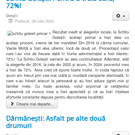
72%!
Detalii
Publicat: 09 Iulie 2024
Rezultat inedit al alegerilor locale, la Schitu
Golești: același primar a fost ales cu
același procent, vreme de trei mandate! Din 2016 la cârma comunei,
Vasile Miriță a fost ales ulterior, încă de două ori. Procentajul celor
care l-au vrut de fiecare dată în frunte administrației a fost identic:
72%! ”La Schitu Golești oamenii au ales continuitatea! Adevărat, atât
la alegerile din 2016, la cele din 2020 și acum, în 2024, procentul meu
a fost de 72%. Asta cred că spune foarte multe, în ciuda faptului că
acum am trecut prin cea mai urâtă și murdară campanie electorală, în
care s-au folosit atacuri la persoană și au fost aduse jigniri mie și
familiei mele. Cu toate acestea, votul exprimat al cetățenilor
înseamnă că munca mea a fost apreciată și că au fost înțelese
eforturile constante depuse pentru dezvoltarea localității.
Citește mai departe...
Dârmănești: Asfalt pe alte două
drumuri