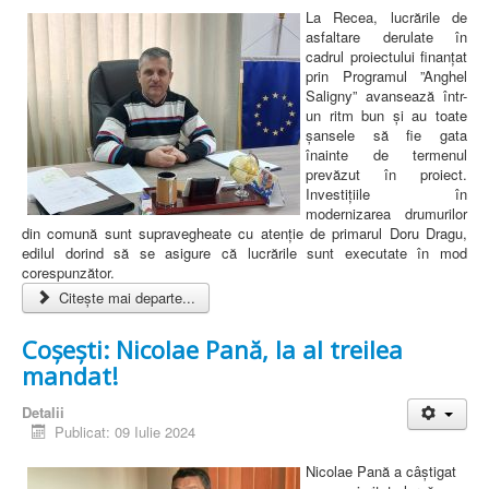
La Recea, lucrările de
asfaltare derulate în
cadrul proiectului finanțat
prin Programul ”Anghel
Saligny” avansează într-
un ritm bun și au toate
șansele să fie gata
înainte de termenul
prevăzut în proiect.
Investițiile în
modernizarea drumurilor
din comună sunt supravegheate cu atenție de primarul Doru Dragu,
edilul dorind să se asigure că lucrările sunt executate în mod
corespunzător.
Citește mai departe...
Coșești: Nicolae Pană, la al treilea
mandat!
Detalii
Publicat: 09 Iulie 2024
Nicolae Pană a câștigat