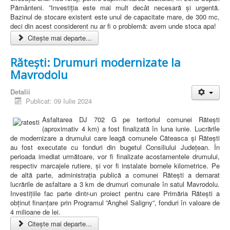
Pământeni. ”Investiția este mai mult decât necesară și urgentă.
Bazinul de stocare existent este unul de capacitate mare, de 300 mc,
deci din acest considerent nu ar fi o problemă: avem unde stoca apa!
Citește mai departe...
Rătești: Drumuri modernizate la
Mavrodolu
Detalii
Publicat: 09 Iulie 2024
Asfaltarea DJ 702 G pe teritoriul comunei Rătești
(aproximativ 4 km) a fost finalizată în luna iunie. Lucrările
de modernizare a drumului care leagă comunele Căteasca și Rătești
au fost executate cu fonduri din bugetul Consiliului Județean. În
perioada imediat următoare, vor fi finalizate acostamentele drumului,
respectiv marcajele rutiere, și vor fi instalate bornele kilometrice. Pe
de altă parte, administrația publică a comunei Rătești a demarat
lucrările de asfaltare a 3 km de drumuri comunale în satul Mavrodolu.
Investițiile fac parte dintr-un proiect pentru care Primăria Rătești a
obținut finanțare prin Programul ”Anghel Saligny”, fonduri în valoare de
4 milioane de lei.
Citește mai departe...