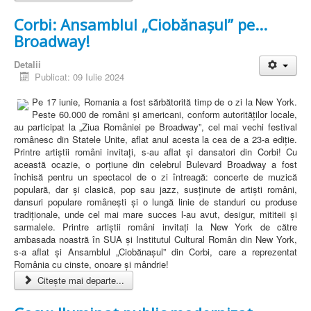
Corbi: Ansamblul „Ciobănașul” pe...
Broadway!
Detalii
Publicat: 09 Iulie 2024
Pe 17 iunie, Romania a fost sărbătorită timp de o zi la New York.
Peste 60.000 de români și americani, conform autorităților locale,
au participat la „Ziua României pe Broadway”, cel mai vechi festival
românesc din Statele Unite, aflat anul acesta la cea de a 23-a ediție.
Printre artiștii români invitați, s-au aflat și dansatori din Corbi! Cu
această ocazie, o porțiune din celebrul Bulevard Broadway a fost
închisă pentru un spectacol de o zi întreagă: concerte de muzică
populară, dar și clasică, pop sau jazz, susținute de artiști români,
dansuri populare românești și o lungă linie de standuri cu produse
tradiționale, unde cel mai mare succes l-au avut, desigur, mititeii și
sarmalele. Printre artiștii români invitați la New York de către
ambasada noastră în SUA și Institutul Cultural Român din New York,
s-a aflat și Ansamblul „Ciobănașul” din Corbi, care a reprezentat
România cu cinste, onoare și mândrie!
Citește mai departe...