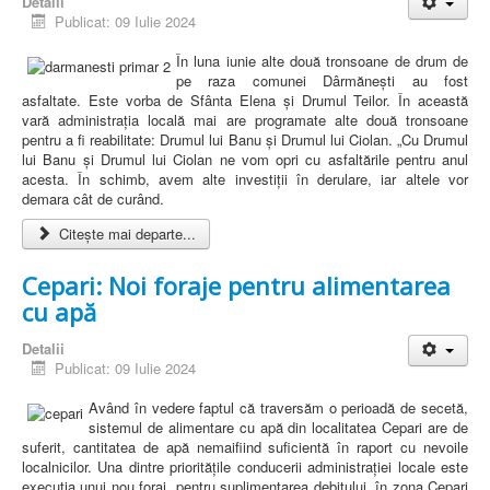
Detalii
Publicat: 09 Iulie 2024
În luna iunie alte două tronsoane de drum de
pe raza comunei Dârmănești au fost
asfaltate. Este vorba de Sfânta Elena și Drumul Teilor. În această
vară administrația locală mai are programate alte două tronsoane
pentru a fi reabilitate: Drumul lui Banu și Drumul lui Ciolan. „Cu Drumul
lui Banu și Drumul lui Ciolan ne vom opri cu asfaltările pentru anul
acesta. În schimb, avem alte investiții în derulare, iar altele vor
demara cât de curând.
Citește mai departe...
Cepari: Noi foraje pentru alimentarea
cu apă
Detalii
Publicat: 09 Iulie 2024
Având în vedere faptul că traversăm o perioadă de secetă,
sistemul de alimentare cu apă din localitatea Cepari are de
suferit, cantitatea de apă nemaifiind suficientă în raport cu nevoile
localnicilor. Una dintre prioritățile conducerii administrației locale este
execuția unui nou foraj, pentru suplimentarea debitului, în zona Cepari