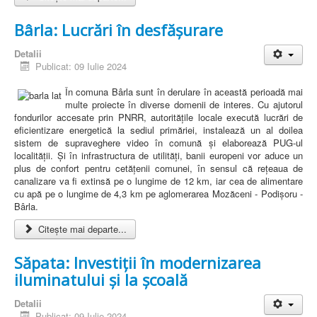
Bârla: Lucrări în desfășurare
Detalii
Publicat: 09 Iulie 2024
În comuna Bârla sunt în derulare în această perioadă mai
multe proiecte în diverse domenii de interes. Cu ajutorul
fondurilor accesate prin PNRR, autoritățile locale execută lucrări de
eficientizare energetică la sediul primăriei, instalează un al doilea
sistem de supraveghere video în comună și elaborează PUG-ul
localității. Și în infrastructura de utilități, banii europeni vor aduce un
plus de confort pentru cetățenii comunei, în sensul că rețeaua de
canalizare va fi extinsă pe o lungime de 12 km, iar cea de alimentare
cu apă pe o lungime de 4,3 km pe aglomerarea Mozăceni - Podișoru -
Bârla.
Citește mai departe...
Săpata: Investiții în modernizarea
iluminatului și la școală
Detalii
Publicat: 09 Iulie 2024