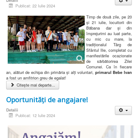
Detalii
Publicat: 22 Iulie 2024
Timp de două zile, pe 20
și 21 iulie, locuitorii din
Băbana dar și din
împrejurimi au luat parte,
cu mic cu mare, la
tradiționalul Târg de
Sfântul Ilie, completat cu
manifestările ocazionate
de sărbătorirea Zilei
Comunei. Ca în fiecare
an, alături de echipa din primăria și alți voluntari,
primarul Bebe Ivan
a fost un amfitrion greu de egalat!
Citește mai departe...
Oportunități de angajare!
Detalii
Publicat: 12 Iulie 2024