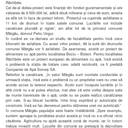
Răchițele.
Cel de-al doilea proiect este finanțat din fonduri guvernamentale și are
valoarea de 9.500.000 lei, adică două milioane și ceva de euro; acesta
se află tot în faza de proiect tehnic. Proiectul va cuprinde asfaltarea a
11 km de drumuri în toate satele comunei. Lucrările vor include
canalizare pluvială și rigole”, am aflat tot de la primarul comunei
Mărgău, domnul Petru Ungur.
În curând se va demara un studiu de fezabilitate pentru încă zece
kilometri de asfaltare. Cu acest viitor proiect, 99 la sută din drumurile
comunei Mărgău vor fi asfaltate. De asemenea, există un proiect de
alimentare cu apă pentru localitatea Bociu – Boteni. Pentru localitatea
Răchițele este un proiect european de alimentare cu apă, însă există
o problemă la stația de tratare care, odată rezolvată, va fi predată
Companiei de Apă Someș SA.
Referitor la canalizare, „în satul Mărgău sunt montate conductele și
urmează stația, însă este o problemă cu un proprietar care nu vrea să
acorde acces la terenul respectiv. Acolo sunt începute lucrările și în
altă zonă nu s-ar putea efectua, mai ales că este vorba despre sate
de munte traversate de o apă, unde nu se poate realiza canalizarea
prin vale. S-au blocat lucrările, între timp expirând și autorizația de
construire. Însă se fac demersuri pentru obținerea unei noi autorizații.”
În comuna Mărgău populația este foarte îmbătrânită. „Spre exemplu,
suntem aproape la jumătatea anului acesta și încă nu s-a oficiat nicio
căsătorie. Agricultura nu ajută această zonă de munte, iar în turism
trebuie investit mult. Locurile din comună se pretează la dezvoltare