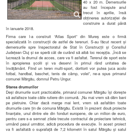
40 x 20 m. Demersurile
au fost începute anul
trecut în aprilie, însă
obținerea autorizației de
construire a durat până
în ianuarie 2018.
Firma care l-a construit “Atlas Sport” din Mureș este o firmă
specializată în construcții de astfel de terenuri. S-au făcut recent și
demersurile spre Inspectoratul de Stat în Construcții și Consiliul
Județean Cluj și se speră cât de curând să aibă loc recepția. „Încă se
lucrează la drumul de acces, care va fi asfaltat. Terenul de sport este
în apropierea școlii și va deservi în primul rând unitatea de
învățământ. Fiind un teren multi-sport, doritorii vor putea juca acolo
fotbal, handbal, baschet, tenis de câmp, volei”, ne-a spus primarul
comunei Mărgău, domnul Petru Ungur.
Starea drumurilor
Deși drumurile sunt practicabile, primarul comunei Mărgău își dorește
să asfalteze toate căile rutiere din comună. „Nu mai vrem să dăm bani
pe pietruire. Chiar dacă merge mai lent, vrem să asfaltăm toate
drumurile care țin de comuna Mărgău. Există în prezent două proiecte
finanțate, unul dintre ele din fonduri europene, de un milion de euro,
pentru care s-a semnat zilele trecute contractul de proiectare tehnică,
urmând pasul următor, adică procedura de execuție. În acest proiect
va fi asfaltată o suprafață de 7,2 kilometri în satul Mărgău și satul