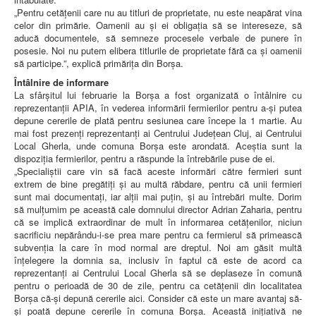
„Pentru cetățenii care nu au titluri de proprietate, nu este neapărat vina
celor din primărie. Oamenii au și ei obligația să se intereseze, să
aducă documentele, să semneze procesele verbale de punere în
posesie. Noi nu putem elibera titlurile de proprietate fără ca și oamenii
să participe.”, explică primărița din Borșa.
Întâlnire de informare
La sfârșitul lui februarie la Borșa a fost organizată o întâlnire cu
reprezentanții APIA, în vederea informării fermierilor pentru a-și putea
depune cererile de plată pentru sesiunea care începe la 1 martie. Au
mai fost prezenți reprezentanți ai Centrului Județean Cluj, ai Centrului
Local Gherla, unde comuna Borșa este arondată. Aceștia sunt la
dispoziția fermierilor, pentru a răspunde la întrebările puse de ei.
„Specialiștii care vin să facă aceste informări către fermieri sunt
extrem de bine pregătiți și au multă răbdare, pentru că unii fermieri
sunt mai documentați, iar alții mai puțin, și au întrebări multe. Dorim
să mulțumim pe această cale domnului director Adrian Zaharia, pentru
că se implică extraordinar de mult în informarea cetățenilor, niciun
sacrificiu nepărându-i-se prea mare pentru ca fermierul să primească
subvenția la care în mod normal are dreptul. Noi am găsit multă
înțelegere la domnia sa, inclusiv în faptul că este de acord ca
reprezentanți ai Centrului Local Gherla să se deplaseze în comună
pentru o perioadă de 30 de zile, pentru ca cetățenii din localitatea
Borșa că-și depună cererile aici. Consider că este un mare avantaj să-
și poată depune cererile în comuna Borșa. Această inițiativă ne