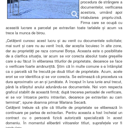
procedura de strângere a
documentelor, verificarea
acestora, urmând apoi
intabularea propriu-zisă.
Firma care se ocupă cu
această lucrare a parcelat pe extravilan toate tarlalele și acum va
trece la munca de birou.
„Cetățenii cunosc acest lucru și au venit cu documentele solicitate;
mai sunt și care nu au venit încă, dar aceștia locuiesc în alte zone,
dar au proprietăți pe raza comunei Borșa. Aceasta este o posibilitate
de a clarifica situația, iar acum se vor corecta absolut toate greșelile
care s-au făcut în eliberarea titlurilor de proprietate, deoarece se face
o verificare foarte amănunțită. Știm că în multe comune s-a întâmplat
ca o parcelă să fie trecută pe două titluri de proprietate. Acum, acele
erori se vor identifica și se vor corecta. Se estimează că procedura va
dura aproximativ un an și jumătate. A început în luna iunie anul trecut,
până la sfârșitul anului adunându-se documentele. Noi vom respecta
graficul stabilit de această firmă; după trecerea perioadei de verificare,
ei se vor întoarce pentru intravilan, deoarece pe extravilan au cam
terminat”, spune doamna primar Mariana Secară.
Cetățenii trebuie să știe că titlurile de proprietate se eliberează în
continuare pe partea de extravilan. Pentru aceasta a fost încheiat un
contract cu o persoană fizică autorizată specializată în acest
domeniu. În momentul eliberării viitoarelor titluri, suprafețele vor fi
intabulate.