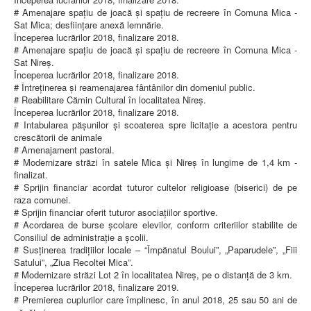
# Amenajare spațiu de joacă și spațiu de recreere în Comuna Mica -
Sat Mica; desființare anexă lemnărie.
Începerea lucrărilor 2018, finalizare 2018.
# Amenajare spațiu de joacă și spațiu de recreere în Comuna Mica -
Sat Nireș.
Începerea lucrărilor 2018, finalizare 2018.
# Întreținerea și reamenajarea fântânilor din domeniul public.
# Reabilitare Cămin Cultural în localitatea Nireș.
Începerea lucrărilor 2018, finalizare 2018.
# Intabularea pășunilor și scoaterea spre licitație a acestora pentru
crescătorii de animale
# Amenajament pastoral.
# Modernizare străzi în satele Mica și Nireș în lungime de 1,4 km -
finalizat.
# Sprijin financiar acordat tuturor cultelor religioase (biserici) de pe
raza comunei.
# Sprijin financiar oferit tuturor asociațiilor sportive.
# Acordarea de burse școlare elevilor, conform criteriilor stabilite de
Consiliul de administrație a școlii.
# Susținerea tradițiilor locale – “Împănatul Boului”, „Paparudele”, „Fiii
Satului”, „Ziua Recoltei Mica”.
# Modernizare străzi Lot 2 în localitatea Nireș, pe o distanță de 3 km.
Începerea lucrărilor 2018, finalizare 2019.
# Premierea cuplurilor care împlinesc, în anul 2018, 25 sau 50 ani de