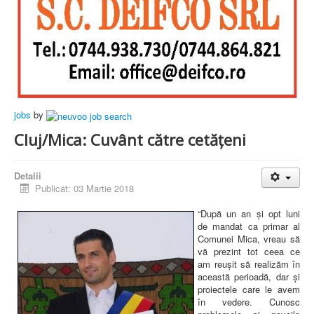
jobs
by
Cluj/Mica: Cuvânt către cetățeni
Detalii
Publicat: 03 Martie 2018
“După un an şi opt luni
de mandat ca primar al
Comunei Mica, vreau să
vă prezint tot ceea ce
am reuşit să realizăm în
această perioadă, dar și
proiectele care le avem
în vedere. Cunosc