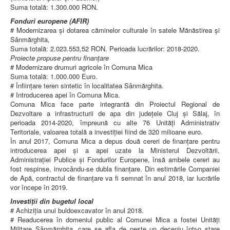
Suma totală: 1.300.000 RON.
Fonduri europene (AFIR)
# Modernizarea și dotarea căminelor culturale în satele Mănăstirea și
Sânmărghita,
Suma totală: 2.023.553,52 RON. Perioada lucrărilor: 2018-2020.
Proiecte propuse pentru finanțare
# Modernizare drumuri agricole în Comuna Mica
Suma totală: 1.000.000 Euro.
# Înființare teren sintetic în localitatea Sânmărghita.
# Introducerea apei în Comuna Mica.
Comuna Mica face parte integrantă din Proiectul Regional de
Dezvoltare a infrastructurii de apa din județele Cluj și Sălaj, în
perioada 2014-2020, împreună cu alte 76 Unități Administrativ
Teritoriale, valoarea totală a investiției fiind de 320 milioane euro.
În anul 2017, Comuna Mica a depus două cereri de finanțare pentru
introducerea apei și a apei uzate la Ministerul Dezvoltării,
Administrației Publice și Fondurilor Europene, însă ambele cereri au
fost respinse, invocându-se dubla finanțare. Din estimările Companiei
de Apă, contractul de finanțare va fi semnat în anul 2018, iar lucrările
vor începe în 2019.
Investiții din bugetul local
# Achiziția unui buldoexcavator în anul 2018.
# Readucerea în domeniul public al Comunei Mica a fostei Unități
Militare Sânmărghita, care se afla de peste un deceniu într-o stare