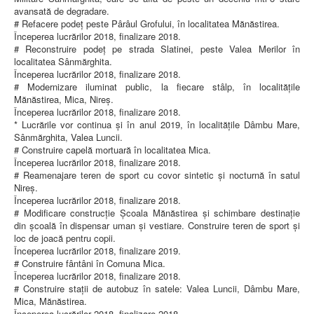
avansată de degradare.
# Refacere podeț peste Pârâul Grofului, în localitatea Mănăstirea.
Începerea lucrărilor 2018, finalizare 2018.
# Reconstruire podeț pe strada Slatinei, peste Valea Merilor în
localitatea Sânmărghita.
Începerea lucrărilor 2018, finalizare 2018.
# Modernizare iluminat public, la fiecare stâlp, în localitățile
Mănăstirea, Mica, Nireș.
Începerea lucrărilor 2018, finalizare 2018.
* Lucrările vor continua și în anul 2019, în localitățile Dâmbu Mare,
Sânmărghita, Valea Luncii.
# Construire capelă mortuară în localitatea Mica.
Începerea lucrărilor 2018, finalizare 2018.
# Reamenajare teren de sport cu covor sintetic și nocturnă în satul
Nireș.
Începerea lucrărilor 2018, finalizare 2018.
# Modificare construcție Școala Mănăstirea și schimbare destinație
din școală în dispensar uman și vestiare. Construire teren de sport și
loc de joacă pentru copii.
Începerea lucrărilor 2018, finalizare 2019.
# Construire fântâni în Comuna Mica.
Începerea lucrărilor 2018, finalizare 2018.
# Construire stații de autobuz în satele: Valea Luncii, Dâmbu Mare,
Mica, Mănăstirea.
Începerea lucrărilor 2018, finalizare 2018.