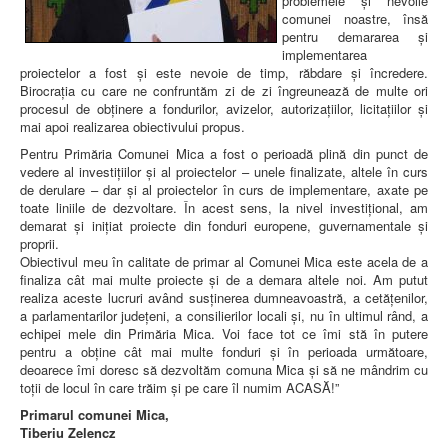
problemele și nevoile
comunei noastre, însă
pentru demararea și
implementarea
proiectelor a fost și este nevoie de timp, răbdare și încredere.
Birocrația cu care ne confruntăm zi de zi îngreunează de multe ori
procesul de obținere a fondurilor, avizelor, autorizațiilor, licitațiilor și
mai apoi realizarea obiectivului propus.
Pentru Primăria Comunei Mica a fost o perioadă plină din punct de
vedere al investiţiilor şi al proiectelor – unele finalizate, altele în curs
de derulare – dar şi al proiectelor în curs de implementare, axate pe
toate liniile de dezvoltare. În acest sens, la nivel investiţional, am
demarat şi iniţiat proiecte din fonduri europene, guvernamentale și
proprii.
Obiectivul meu în calitate de primar al Comunei Mica este acela de a
finaliza cât mai multe proiecte şi de a demara altele noi. Am putut
realiza aceste lucruri având susţinerea dumneavoastră, a cetăţenilor,
a parlamentarilor judeţeni, a consilierilor locali şi, nu în ultimul rând, a
echipei mele din Primăria Mica. Voi face tot ce îmi stă în putere
pentru a obține cât mai multe fonduri și în perioada următoare,
deoarece îmi doresc să dezvoltăm comuna Mica și să ne mândrim cu
toții de locul în care trăim și pe care îl numim ACASĂ!”
Primarul comunei Mica,
Tiberiu Zelencz