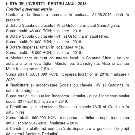
LISTA DE INVESTIȚII PENTRU ANUL 2018
Fonduri guvernamentale
Contracte de finanțare semnate în perioada 24.06.2016 până în
prezent:
# Dotare Școala cu clasele I-IV și Grădinița în satul Sânmărghita,
Suma totală: 45.000 RON; finalizare - 2018.
# Dotare Școala cu clasele I-VIII și Grădinița în satul Nireș,
Suma totală: 91.000 RON; finalizare - 2018.
# Dotare dispensar uman în localitatea Mica,
Suma totală: 48.000 RON; finalizare - 2018.
# Modernizare drumuri de interes local în Comuna Mica - se vor
asfalta ulițe în localitățile Mănăstirea, Sânmărghita, Mica și Dâmbu
Mare în lungime de 7,5 km.
Suma totală: 5.051.090 RON; începerea lucrărilor, în 2018; finalizare -
2020.
# Reabilitare și modernizare Școala cu clasele I-IV și Grădinița în
satul Sânmărghita.
Suma totală: 720.000 lei; începerea lucrărilor - după încheierea anului
școlar 2017-2018; finalizare – 2019.
# Reabilitare și modernizare Școala cu clasele I-VIII și Grădinița în
satul Nireș
Suma totală: 960.000 RON; începerea lucrărilor - după încheierea
anului școlar 2017-2018; finalizare – 2019.
# Construire platformă comunală de depozitare a gunoiului de grajd
(Ministerul Apelor și Pădurilor)