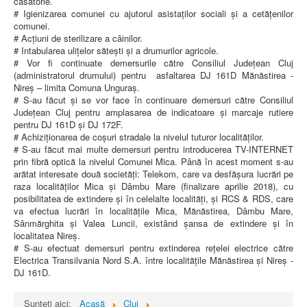
căsătorie.
# Igienizarea comunei cu ajutorul asistaților sociali și a cetățenilor
comunei.
# Acțiuni de sterilizare a câinilor.
# Intabularea ulițelor sătești și a drumurilor agricole.
# Vor fi continuate demersurile către Consiliul Județean Cluj
(administratorul drumului) pentru asfaltarea DJ 161D Mănăstirea -
Nireș – limita Comuna Unguraș.
# S-au făcut și se vor face în continuare demersuri către Consiliul
Județean Cluj pentru amplasarea de indicatoare și marcaje rutiere
pentru DJ 161D și DJ 172F.
# Achiziționarea de coșuri stradale la nivelul tuturor localităților.
# S-au făcut mai multe demersuri pentru introducerea TV-INTERNET
prin fibră optică la nivelul Comunei Mica. Până în acest moment s-au
arătat interesate două societăți: Telekom, care va desfășura lucrări pe
raza localităților Mica și Dâmbu Mare (finalizare aprilie 2018), cu
posibilitatea de extindere și în celelalte localități, și RCS & RDS, care
va efectua lucrări în localitățile Mica, Mănăstirea, Dâmbu Mare,
Sânmărghita și Valea Luncii, existând șansa de extindere și în
localitatea Nireș.
# S-au efectuat demersuri pentru extinderea rețelei electrice către
Electrica Transilvania Nord S.A. între localitățile Mănăstirea și Nireș -
DJ 161D.
Sunteți aici:
Acasă
Cluj