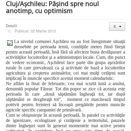
Cluj/Aşchileu: Păşind spre noul
anotimp, cu optimism
Detalii
Publicat: 02 Martie 2015
La nivelul comunei Aşchileu nu au fost înregistrate situaţii
deosebite pe perioada iernii, condiţiile meteo fiind fireşti
pentru această perioadă, însă fără să afecteze buna desfăşurare a
activităţilor locuitorilor şi a administraţiei locale. Cum, din punct
de vedere economic, Aşchileul face parte din grupa aşezărilor
rurale în care prevalează ca şi activitate de bază a locuitorilor
agricultura şi creşterea animalelor, cei mai mulţi cetăţeni sunt
implicaţi în muncile specifice acestui moment calendaristic.
Ne aflăm la final de februarie, cea mai scurtă lună a anului,
denumită popular Făurar. Tot din popor se zice că aceasta este
perioada în care „două săptămâni îngheaţă tot, iar după
săptămâni se dezgheaţă tot”, moment ce marchează timpul
potrivit pentru fermieri să înceapă pregătirile pentru muncile
agricole specific campaniei de primăvară.
Cum se obişnuieşte în această perioadă, în paralel cu activităţile
de igienizare, ecologizare şi curăţenie a teritoriului, pauzele
dintre îngheţuri sunt în general momentele mai active pentru
cultivatori, în zootehnie însă nu prea este timp de pauză.