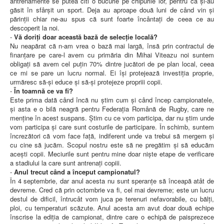
antrenamente se putea citi o bucurie pe chipurile lor, pentru că și-au
găsit în sfârșit un sport. Deja au aproape două luni de când vin și
părinții chiar ne-au spus că sunt foarte încântați de ceea ce au
descoperit la noi.
-
Vă doriți doar această bază de selecție locală?
Nu neapărat că n-am vrea o bază mai largă, însă prin contractul de
finanțare pe care-l avem cu primăria din Mihai Viteazu noi suntem
obligați să avem cel puțin 70% dintre jucători de pe plan local, ceea
ce mi se pare un lucru normal. Ei își protejează investiția proprie,
urmăresc să-și educe și să-și protejeze propriii copii.
-
În toamnă ce va fi?
Este prima dată când încă nu știm cum și când încep campionatele,
și asta e o bilă neagră pentru Federația Română de Rugby, care ne
menține în acest suspans. Știm cu ce vom participa, dar nu știm unde
vom participa și care sunt costurile de participare. În schimb, suntem
încrezători că vom face față, indiferent unde va trebui să mergem și
cu cine să jucăm. Scopul nostru este să ne pregătim și să educăm
acești copii. Meciurile sunt pentru mine doar niște etape de verificare
a stadiului la care sunt antrenați copiii.
-
Anul trecut când a început campionatul?
În 4 septembrie, dar anul acesta nu sunt speranțe să înceapă atât de
devreme. Cred că prin octombrie va fi, cel mai devreme; este un lucru
destul de dificil, întrucât vom juca pe terenuri nefavorabile, cu bălți,
ploi, cu temperaturi scăzute. Anul acesta am avut doar două echipe
înscrise la ediția de campionat, dintre care o echipă de paisprezece