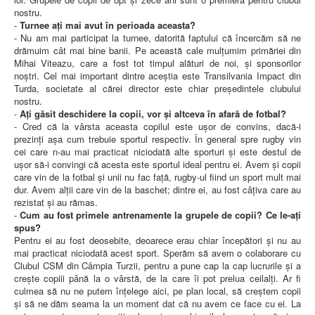
nostru.
-
Turnee ați mai avut în perioada aceasta?
- Nu am mai participat la turnee, datorită faptului că încercăm să ne
drămuim cât mai bine banii. Pe această cale mulțumim primăriei din
Mihai Viteazu, care a fost tot timpul alături de noi, și sponsorilor
noștri. Cel mai important dintre aceștia este Transilvania Impact din
Turda, societate al cărei director este chiar președintele clubului
nostru.
-
Ați găsit deschidere la copii, vor și altceva în afară de fotbal?
- Cred că la vârsta aceasta copilul este ușor de convins, dacă-i
prezinți așa cum trebuie sportul respectiv. În general spre rugby vin
cei care n-au mai practicat niciodată alte sporturi și este destul de
ușor să-i convingi că acesta este sportul ideal pentru ei. Avem și copii
care vin de la fotbal și unii nu fac față, rugby-ul fiind un sport mult mai
dur. Avem alții care vin de la baschet; dintre ei, au fost câțiva care au
rezistat și au rămas.
-
Cum au fost primele antrenamente la grupele de copii? Ce le-ați
spus?
Pentru ei au fost deosebite, deoarece erau chiar începători și nu au
mai practicat niciodată acest sport. Sperăm să avem o colaborare cu
Clubul CSM din Câmpia Turzii, pentru a pune cap la cap lucrurile și a
crește copiii până la o vârstă, de la care îi pot prelua ceilalți. Ar fi
culmea să nu ne putem înțelege aici, pe plan local, să creștem copii
și să ne dăm seama la un moment dat că nu avem ce face cu ei. La