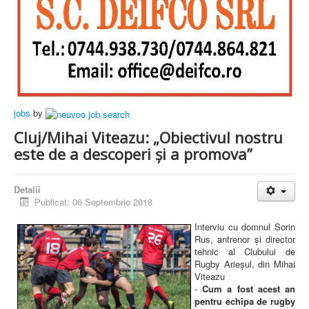
jobs
by
Cluj/Mihai Viteazu: „Obiectivul nostru
este de a descoperi și a promova”
Detalii
Publicat: 06 Septembrie 2018
Interviu cu domnul Sorin
Rus, antrenor și director
tehnic al Clubului de
Rugby Arieșul, din Mihai
Viteazu
-
Cum a fost acest an
pentru echipa de rugby