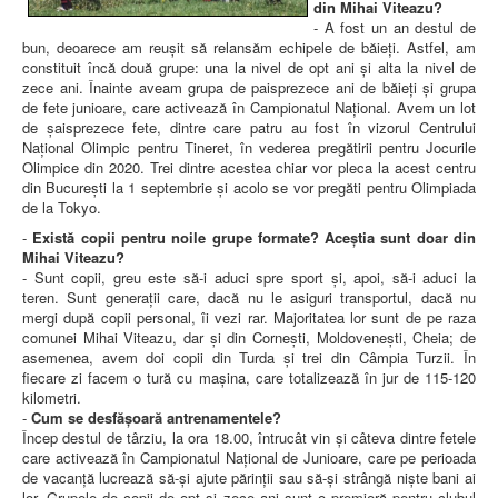
din Mihai Viteazu?
- A fost un an destul de
bun, deoarece am reușit să relansăm echipele de băieți. Astfel, am
constituit încă două grupe: una la nivel de opt ani și alta la nivel de
zece ani. Înainte aveam grupa de paisprezece ani de băieți și grupa
de fete junioare, care activează în Campionatul Național. Avem un lot
de șaisprezece fete, dintre care patru au fost în vizorul Centrului
Național Olimpic pentru Tineret, în vederea pregătirii pentru Jocurile
Olimpice din 2020. Trei dintre acestea chiar vor pleca la acest centru
din București la 1 septembrie și acolo se vor pregăti pentru Olimpiada
de la Tokyo.
-
Există copii pentru noile grupe formate? Aceștia sunt doar din
Mihai Viteazu?
- Sunt copii, greu este să-i aduci spre sport și, apoi, să-i aduci la
teren. Sunt generații care, dacă nu le asiguri transportul, dacă nu
mergi după copii personal, îi vezi rar. Majoritatea lor sunt de pe raza
comunei Mihai Viteazu, dar și din Cornești, Moldovenești, Cheia; de
asemenea, avem doi copii din Turda și trei din Câmpia Turzii. În
fiecare zi facem o tură cu mașina, care totalizează în jur de 115-120
kilometri.
-
Cum se desfășoară antrenamentele?
Încep destul de târziu, la ora 18.00, întrucât vin și câteva dintre fetele
care activează în Campionatul Național de Junioare, care pe perioada
de vacanță lucrează să-și ajute părinții sau să-și strângă niște bani ai
lor. Grupele de copii de opt și zece ani sunt o premieră pentru clubul