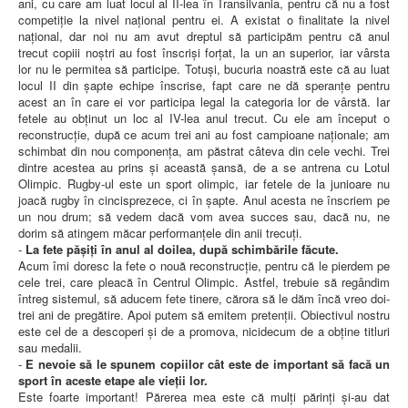
ani, cu care am luat locul al II-lea în Transilvania, pentru că nu a fost
competiție la nivel național pentru ei. A existat o finalitate la nivel
național, dar noi nu am avut dreptul să participăm pentru că anul
trecut copiii noștri au fost înscriși forțat, la un an superior, iar vârsta
lor nu le permitea să participe. Totuși, bucuria noastră este că au luat
locul II din șapte echipe înscrise, fapt care ne dă speranțe pentru
acest an în care ei vor participa legal la categoria lor de vârstă. Iar
fetele au obținut un loc al IV-lea anul trecut. Cu ele am început o
reconstrucție, după ce acum trei ani au fost campioane naționale; am
schimbat din nou componența, am păstrat câteva din cele vechi. Trei
dintre acestea au prins și această șansă, de a se antrena cu Lotul
Olimpic. Rugby-ul este un sport olimpic, iar fetele de la junioare nu
joacă rugby în cincisprezece, ci în șapte. Anul acesta ne înscriem pe
un nou drum; să vedem dacă vom avea succes sau, dacă nu, ne
dorim să atingem măcar performanțele din anii trecuți.
-
La fete pășiți în anul al doilea, după schimbările făcute.
Acum îmi doresc la fete o nouă reconstrucție, pentru că le pierdem pe
cele trei, care pleacă în Centrul Olimpic. Astfel, trebuie să regândim
întreg sistemul, să aducem fete tinere, cărora să le dăm încă vreo doi-
trei ani de pregătire. Apoi putem să emitem pretenții. Obiectivul nostru
este cel de a descoperi și de a promova, nicidecum de a obține titluri
sau medalii.
-
E nevoie să le spunem copiilor cât este de important să facă un
sport în aceste etape ale vieții lor.
Este foarte important! Părerea mea este că mulți părinți și-au dat