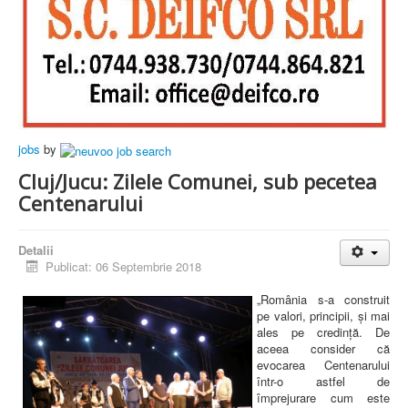
jobs
by
Cluj/Jucu: Zilele Comunei, sub pecetea
Centenarului
Detalii
Publicat: 06 Septembrie 2018
„România s-a construit
pe valori, principii, și mai
ales pe credință. De
aceea consider că
evocarea Centenarului
într-o astfel de
împrejurare cum este