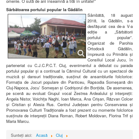
omenie. O sută de ani înseamnă a trăi în unitate!”
Sărbătoarea portului popular la Gădălin
Sâmbătă, 18 august
2018, la Gădălin, s-a
desfășurat cea de-a V-a
ediție a „Sărbătorii
portului popular”.
Organizat de Parohia
Ortodoxă Gădălin,
împreună cu Primăria și
Consiliul Local Jucu, în
parteneriat cu C.J.C.P.C.T. Cluj, evenimentul a debutat cu parada
portului popular și a continuat la Căminul Cultural cu un spectacol de
muzică și dansuri tradiționale, susținut de ansamblurile folclorice:
Formația de Jocuri populare din Panticeu, Rapsodia Someșană din
Cluj-Napoca, Jocu’ Someșan și Codrișorul din Bonțida. De asemenea,
pe scenă au evoluat Grupul vocal Zestrea Ardealului și interpreții:
Angela Nistor, Voichița Naghi, Ioan Merca, Ana Crișan, Răzvan Colcer
și Cristian și Alesia Rus. Centrul Judeţean pentru Conservarea şi
Promovarea Culturii Tradiţionale a fost prezent cu momente folclorice
susținute de interpreții Diana Roman, Robert Moldovan, Florina Trif și
Maria Marcu.
Sunteți aici:
Acasă
Cluj