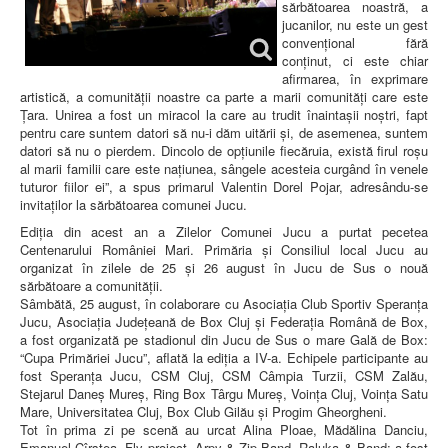
sărbătoarea noastră, a
jucanilor, nu este un gest
convențional fără
conținut, ci este chiar
afirmarea, în exprimare
artistică, a comunității noastre ca parte a marii comunități care este
Ţara. Unirea a fost un miracol la care au trudit înaintașii noștri, fapt
pentru care suntem datori să nu-i dăm uitării și, de asemenea, suntem
datori să nu o pierdem. Dincolo de opțiunile fiecăruia, există firul roșu
al marii familii care este națiunea, sângele acesteia curgând în venele
tuturor fiilor ei”, a spus primarul Valentin Dorel Pojar, adresându-se
invitaților la sărbătoarea comunei Jucu.
Ediția din acest an a Zilelor Comunei Jucu a purtat pecetea
Centenarului României Mari. Primăria și Consiliul local Jucu au
organizat în zilele de 25 și 26 august în Jucu de Sus o nouă
sărbătoare a comunității.
Sâmbătă, 25 august, în colaborare cu Asociația Club Sportiv Speranța
Jucu, Asociația Județeană de Box Cluj și Federația Română de Box,
a fost organizată pe stadionul din Jucu de Sus o mare Gală de Box:
“Cupa Primăriei Jucu”, aflată la ediția a IV-a. Echipele participante au
fost Speranța Jucu, CSM Cluj, CSM Câmpia Turzii, CSM Zalău,
Stejarul Daneș Mureș, Ring Box Târgu Mureș, Voința Cluj, Voința Satu
Mare, Universitatea Cluj, Box Club Gilău și Progim Gheorgheni.
Tot în prima zi pe scenă au urcat Alina Ploae, Mădălina Danciu,
Emanuel Cîrstea, Fly project, Arpy & Zip Band, Raluka & Band; a fost