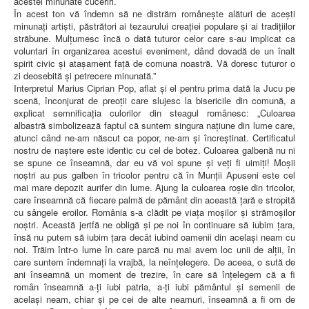
acestei minunate cuceriri.
În acest ton vă îndemn să ne distrăm româneşte alături de aceşti
minunați artişti, păstrători ai tezaurului creației populare şi ai tradițiilor
străbune. Mulțumesc încă o dată tuturor celor care s-au implicat ca
voluntari în organizarea acestui eveniment, dând dovadă de un înalt
spirit civic şi ataşament faţă de comuna noastră. Vă doresc tuturor o
zi deosebită și petrecere minunată.”
Interpretul Marius Ciprian Pop, aflat și el pentru prima dată la Jucu pe
scenă, înconjurat de preoții care slujesc la bisericile din comună, a
explicat semnificația culorilor din steagul românesc: „Culoarea
albastră simbolizează faptul că suntem singura națiune din lume care,
atunci când ne-am născut ca popor, ne-am și încreștinat. Certificatul
nostru de naștere este identic cu cel de botez. Culoarea galbenă nu ni
se spune ce înseamnă, dar eu vă voi spune și veți fi uimiți! Moșii
noștri au pus galben în tricolor pentru că în Munții Apuseni este cel
mai mare depozit aurifer din lume. Ajung la culoarea roșie din tricolor,
care înseamnă că fiecare palmă de pământ din această țară e stropită
cu sângele eroilor. România s-a clădit pe viața moșilor și strămoșilor
noștri. Această jertfă ne obligă și pe noi în continuare să iubim țara,
însă nu putem să iubim țara decât iubind oamenii din același neam cu
noi. Trăim într-o lume în care parcă nu mai avem loc unii de alții, în
care suntem îndemnați la vrajbă, la neînțelegere. De aceea, o sută de
ani înseamnă un moment de trezire, în care să înțelegem că a fi
român înseamnă a-ți iubi patria, a-ți iubi pământul și semenii de
același neam, chiar și pe cei de alte neamuri, înseamnă a fi om de