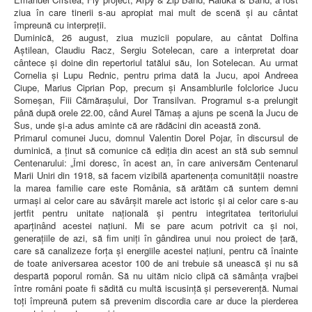
ziua în care tinerii s-au apropiat mai mult de scenă și au cântat
împreună cu interpreții.
Duminică, 26 august, ziua muzicii populare, au cântat Dolfina
Aștilean, Claudiu Racz, Sergiu Sotelecan, care a interpretat doar
cântece și doine din repertoriul tatălui său, Ion Sotelecan. Au urmat
Cornelia și Lupu Rednic, pentru prima dată la Jucu, apoi Andreea
Ciupe, Marius Ciprian Pop, precum și Ansamblurile folclorice Jucu
Someșan, Fiii Cămărașului, Dor Transilvan. Programul s-a prelungit
până după orele 22.00, când Aurel Tămaș a ajuns pe scenă la Jucu de
Sus, unde și-a adus aminte că are rădăcini din această zonă.
Primarul comunei Jucu, domnul Valentin Dorel Pojar, în discursul de
duminică, a ținut să comunice că ediția din acest an stă sub semnul
Centenarului: „Îmi doresc, în acest an, în care aniversăm Centenarul
Marii Uniri din 1918, să facem vizibilă apartenenţa comunităţii noastre
la marea familie care este România, să arătăm că suntem demni
urmași ai celor care au săvârșit marele act istoric şi ai celor care s-au
jertfit pentru unitate naţională şi pentru integritatea teritoriului
aparţinând acestei naţiuni. Mi se pare acum potrivit ca și noi,
generațiile de azi, să fim uniți în gândirea unui nou proiect de țară,
care să canalizeze forța și energiile acestei națiuni, pentru că înainte
de toate aniversarea acestor 100 de ani trebuie să unească și nu să
despartă poporul român. Să nu uităm nicio clipă că sămânța vrajbei
între români poate fi sădită cu multă iscusință şi perseverență. Numai
toți împreună putem să prevenim discordia care ar duce la pierderea