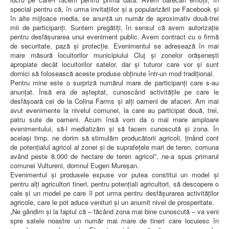
special pentru că, în urma invitațiilor și a popularizării pe Facebook și
în alte mijloace media, se anunță un număr de aproximativ două-trei
mii de participanți. Suntem pregătiți, în sensul că avem autorizație
pentru desfășurarea unui eveniment public. Avem contract cu o firmă
de securitate, pază și protecție. Evenimentul se adresează în mai
mare măsură locuitorilor municipiului Cluj și zonelor orășenești
apropiate decât locuitorilor satelor, dar și tuturor care vor și sunt
dornici să folosească aceste produse obținute într-un mod tradițional.
Pentru mine este o surpriză numărul mare de participanți care s-au
anunțat. Însă era de așteptat, cunoscând activitățile pe care le
desfășoară cei de la Colina Farms și alți oameni de afaceri. Am mai
avut evenimente la nivelul comunei, la care au participat două, trei,
patru sute de oameni. Acum însă vom da o mai mare amploare
evenimentului, să-l mediatizăm și să facem cunoscută și zona. În
același timp, ne dorim să stimulăm producătorii agricoli, ținând cont
de potențialul agricol al zonei și de suprafețele mari de teren, comuna
având peste 8.000 de hectare de teren agricol”, ne-a spus primarul
comunei Vultureni, domnul Eugen Mureșan.
Evenimentul și produsele expuse vor putea constitui un model și
pentru alți agricultori tineri, pentru potențiali agricultori, să descopere o
cale și un model pe care îl pot urma pentru desfășurarea activităților
agricole, care le pot aduce venituri și un anumit nivel de prosperitate.
„Ne gândim și la faptul că – făcând zona mai bine cunoscută – va veni
spre satele noastre un număr mai mare de tineri care locuiesc în