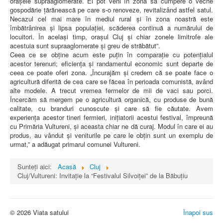
orașele supraaglomerate. Ei pot veni în zonă să cumpere o veche
gospodărie țărănească pe care s-o renoveze, revitalizând astfel satul.
Necazul cel mai mare în mediul rural și în zona noastră este
îmbătrânirea și lipsa populației, scăderea continuă a numărului de
locuitori. În același timp, orașul Cluj și chiar zonele limitrofe ale
acestuia sunt supraaglomerate și greu de străbătut”.
Ceea ce se obține acum este puțin în comparație cu potențialul
acestor terenuri; eficiența și randamentul economic sunt departe de
ceea ce poate oferi zona. „Încurajăm și credem că se poate face o
agricultură diferită de cea care se făcea în perioada comunistă, având
alte modele. A trecut vremea fermelor de mii de vaci sau porci.
Încercăm să mergem pe o agricultură organică, cu produse de bună
calitate, cu branduri cunoscute și care să fie căutate. Avem
experiența acestor tineri fermieri, inițiatorii acestui festival, împreună
cu Primăria Vultureni, și aceasta chiar ne dă curaj. Modul în care ei au
produs, au vândut și veniturile pe care le obțin sunt un exemplu de
urmat,” a adăugat primarul comunei Vultureni.
Sunteți aici:
Acasă
Cluj
Cluj/Vultureni: Invitație la “Festivalul Silvoiței” de la Băbuțiu
© 2026 Viata satului
Înapoi sus