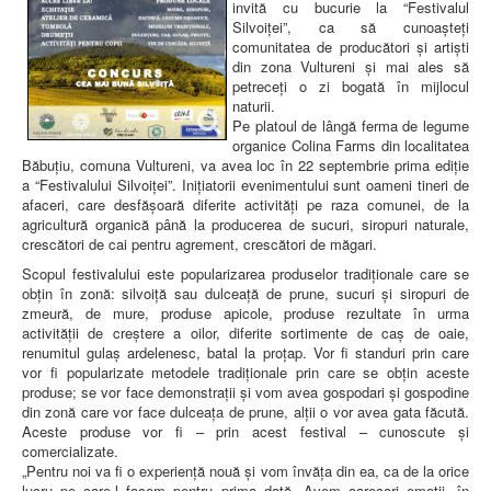
invită cu bucurie la “Festivalul
Silvoiței”, ca să cunoașteți
comunitatea de producători și artiști
din zona Vultureni și mai ales să
petreceți o zi bogată în mijlocul
naturii.
Pe platoul de lângă ferma de legume
organice Colina Farms din localitatea
Băbuțiu, comuna Vultureni, va avea loc în 22 septembrie prima ediție
a “Festivalului Silvoiței”. Inițiatorii evenimentului sunt oameni tineri de
afaceri, care desfășoară diferite activități pe raza comunei, de la
agricultură organică până la producerea de sucuri, siropuri naturale,
crescători de cai pentru agrement, crescători de măgari.
Scopul festivalului este popularizarea produselor tradiționale care se
obțin în zonă: silvoiță sau dulceață de prune, sucuri și siropuri de
zmeură, de mure, produse apicole, produse rezultate în urma
activității de creștere a oilor, diferite sortimente de caș de oaie,
renumitul gulaș ardelenesc, batal la proțap. Vor fi standuri prin care
vor fi popularizate metodele tradiționale prin care se obțin aceste
produse; se vor face demonstrații și vom avea gospodari și gospodine
din zonă care vor face dulceața de prune, alții o vor avea gata făcută.
Aceste produse vor fi – prin acest festival – cunoscute și
comercializate.
„Pentru noi va fi o experiență nouă și vom învăța din ea, ca de la orice
lucru pe care-l facem pentru prima dată. Avem oarecari emoții, în