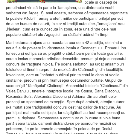
locale și oaspeți de
pretutindeni vin să ia parte la Tamașiana, una dintre cele vechi
sărbători din Argeș. Și anul acesta, serbarea câmpenească organizată
la poalele Pădurii Tamaș a oferit miilor de participanți prilejul perfect
de a se bucura de natură, folclor și tradiții autentice.„Tamașiana” sau
„Nedeia”, cum este cunoscută în zonă, este una dintre cele mai
populare sărbători ale Argeșului, cu rădăcini adânci în timp.
Manifestarea a ajuns anul acesta la cea de-a 42-a ediție, definind o
nouă filă de poveste în identitatea locală a Cicăneștiului. Primarul Ion
Ionescu și echipa sa au pregătit o sărbătoare pentru toate gusturile,
care a inclus momente artistice deosebite, precum și deja cunoscutul
concurs de tracțiune hipică. Pe scena sărbătorii au urcat ansambluri
folclorice si tineri interpreți de muzică din Cicănești și din localitățile
învecinate, care au încântat publicul prin talentul la dans și vocile
cristaline, precum și prin frumusețea costumelor purtate. Grupul de
saxofoniști ”Tămășelul” Cicănești, Ansamblul folcloric ”Ciobănașul” din
Valea Danului, tinerele interprete locale Iris Stoica, Daria Diaconu,
Ruxandra Borz, Alexandra Diaconu și Adriana Din au oferit celor
prezenți un spectacol de excepție. Spre după-amiază, atenția tuturor
s-a mutat spre tradiționalul concurs destinat cailor de tracțiune. Au
participat mai multe echipaje, iar câștigătorii au fost recompensați cu
premii și diplome. Sărbătoarea a continuat cu bucurie si voie bună
până seara târziu, oamenii distrându-se pe acordurile muzicii de
petrecere, fie pe la terasele amenajate în poiana de pe Dealul
Tamașului, fie pur și simplu în mijlocul naturii, alături de cei dragi.