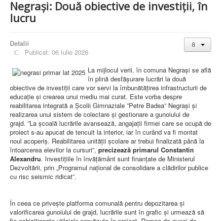
Negrași: Două obiective de investiții, în
lucru
Detalii
Publicat: 06 Iulie 2026
La mijlocul verii, în comuna Negrași se află
în plină desfășurare lucrări la două
obiective de investiții care vor servi la îmbunătățirea infrastructurii de
educație și crearea unui mediu mai curat. Este vorba despre
reabilitarea integrată a Școlii Gimnaziale ”Petre Badea” Negrași și
realizarea unui sistem de colectare și gestionare a gunoiului de
grajd. ”La școală lucrările avansează, angajații firmei care se ocupă de
proiect s-au apucat de tencuit la interior, iar în curând va fi montat
noul acoperiș. Reabilitarea unității școlare ar trebui finalizată până la
întoarcerea elevilor la cursuri”,
precizează primarul Constantin
Alexandru
. Investițiile în învățământ sunt finanțate de Ministerul
Dezvoltării, prin „Programul național de consolidare a clădirilor publice
cu risc seismic ridicat”.
În ceea ce privește platforma comunală pentru depozitarea și
valorificarea gunoiului de grajd, lucrările sunt în grafic și urmează să
fie achiziționate utilajele prevăzute în proiect. Rampa de gunoi de