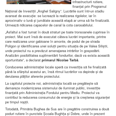
infrastructurii rutiere,
finanțat prin Programul
Național de Investiții „Anghel Saligny”. Lucrările sunt într-un stadiu
avansat de execuție: se lucrează la realizarea rigolelor, iar în
aproximativ o lună și jumătate această etapă ar urma să fie finalizată.
Urmează ridicarea capacelor de canal la cota carosabilului.
„Asfaltul a fost turnat în două straturi pe toate tronsoanele cuprinse în
proiect. Mai sunt însă de executat câteva lucrări importante, printre
care realizarea unor gabioane în amonte, de podul de pe strada
Poligon și identificarea unei soluții pentru situația de pe Valea Siliștii,
unde proiectul nu a prevăzut amenajarea intrărilor în gospodării.
Analizăm posibilitatea suplimentării fondurilor, dacă va exista această
oportunitate”, a declarat
primarul Nicolae Tarbă
.
Conducerea administrației locale speră ca investiția să fie finalizată
până la sfârșitul acestui an, însă ritmul lucrărilor va depinde și de
derularea plăților aferente proiectului.
La capitolul proiecte noi, administrația locală se pregătește să
demareze modernizarea sistemului de iluminat public, investiție
finanțată prin Administrația Fondului pentru Mediu. Proiectul va
contribui la reducerea consumului de energie și la creșterea siguranței
pe timpul nopții.
Totodată, Primăria Bughea de Sus are în pregătire construirea a două
poduri rutiere în punctele Școala Bughița și Dobre, unde în prezent