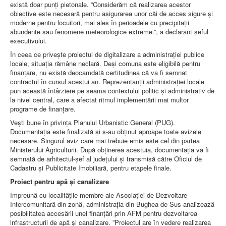
există doar punți pietonale. ”Considerăm că realizarea acestor
obiective este necesară pentru asigurarea unor căi de acces sigure și
moderne pentru locuitori, mai ales în perioadele cu precipitații
abundente sau fenomene meteorologice extreme.”, a declarant șeful
executivului.
În ceea ce privește proiectul de digitalizare a administrației publice
locale, situația rămâne neclară. Deși comuna este eligibilă pentru
finanțare, nu există deocamdată certitudinea că va fi semnat
contractul în cursul acestui an. Reprezentanții administrației locale
pun această întârziere pe seama contextului politic și administrativ de
la nivel central, care a afectat ritmul implementării mai multor
programe de finanțare.
Vești bune în privința Planului Urbanistic General (PUG).
Documentația este finalizată și s-au obținut aproape toate avizele
necesare. Singurul aviz care mai trebuie emis este cel din partea
Ministerului Agriculturii. După obținerea acestuia, documentația va fi
semnată de arhitectul-șef al județului și transmisă către Oficiul de
Cadastru și Publicitate Imobiliară, pentru etapele finale.
Proiect pentru apă și canalizare
Împreună cu localitățile membre ale Asociației de Dezvoltare
Intercomunitară din zonă, administrația din Bughea de Sus analizează
posibilitatea accesării unei finanțări prin AFM pentru dezvoltarea
infrastructurii de apă și canalizare. ”Proiectul are în vedere realizarea