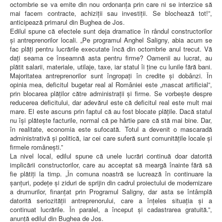
octombrie se va emite din nou ordonanța prin care ni se interzice să
mai facem contracte, achiziții sau investiții. Se blochează tot!”,
anticipează primarul din Bughea de Jos.
Edilul spune că efectele sunt deja dramatice în rândul constructorilor
și antreprenorilor locali. „Pe programul Anghel Saligny, abia acum se
fac plăți pentru lucrările executate încă din octombrie anul trecut. Vă
dați seama ce înseamnă asta pentru firme? Oamenii au lucrat, au
plătit salarii, materiale, utilaje, taxe, iar statul îi ține cu lunile fără bani.
Majoritatea antreprenorilor sunt îngropați în credite și dobânzi. În
opinia mea, deficitul bugetar real al României este „mascat artificial”,
prin blocarea plăților către administrații și firme. Se vorbește despre
reducerea deficitului, dar adevărul este că deficitul real este mult mai
mare. El este ascuns prin faptul că au fost blocate plățile. Dacă statul
nu își plătește facturile, normal că pe hârtie pare că stă mai bine. Dar,
în realitate, economia este sufocată. Totul a devenit o mascaradă
administrativă și politică, iar cei care suferă sunt comunitățile locale și
firmele românești.”
La nivel local, edilul spune că unele lucrări continuă doar datorită
implicării constructorilor, care au acceptat să meargă înainte fără să
fie plătiți la timp. „În comuna noastră se lucrează în continuare la
șanțuri, podețe și ziduri de sprijin din cadrul proiectului de modernizare
a drumurilor, finanțat prin Programul Saligny, dar asta se întâmplă
datorită seriozității antreprenorului, care a înțeles situația și a
continuat lucrările. În paralel, a început și cadastrarea gratuită.”,
anunță edilul din Bughea de Jos.