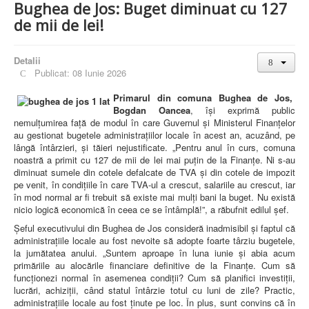
Bughea de Jos: Buget diminuat cu 127
de mii de lei!
Detalii
Publicat: 08 Iunie 2026
Primarul din comuna Bughea de Jos,
Bogdan Oancea
, își exprimă public
nemulțumirea față de modul în care Guvernul și Ministerul Finanțelor
au gestionat bugetele administrațiilor locale în acest an, acuzând, pe
lângă întârzieri, și tăieri nejustificate. „Pentru anul în curs, comuna
noastră a primit cu 127 de mii de lei mai puțin de la Finanțe. Ni s-au
diminuat sumele din cotele defalcate de TVA și din cotele de impozit
pe venit, în condițiile în care TVA-ul a crescut, salariile au crescut, iar
în mod normal ar fi trebuit să existe mai mulți bani la buget. Nu există
nicio logică economică în ceea ce se întâmplă!”, a răbufnit edilul șef.
Șeful executivului din Bughea de Jos consideră inadmisibil și faptul că
administrațiile locale au fost nevoite să adopte foarte târziu bugetele,
la jumătatea anului. „Suntem aproape în luna iunie și abia acum
primăriile au alocările financiare definitive de la Finanțe. Cum să
funcționezi normal în asemenea condiții? Cum să planifici investiții,
lucrări, achiziții, când statul întârzie totul cu luni de zile? Practic,
administrațiile locale au fost ținute pe loc. În plus, sunt convins că în