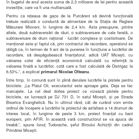
în bugetul de anul acesta suma de 2,3 milioane de lei pentru această
investiție, care va fi una multianuală.
Pentru ca rețeaua de gaze de la Purcăreni să devină funcțională
trebuie realizată o conductă de alimentare de la Stația de Reglare
Măsurare Mioveni, în lungime de 2,4 km. Asta presupune, printre
altele, două subtraversări de râuri, o subtraversare de cale ferată, o
subtraversare de drum național - lucrări complexe și costisitoare. De
menționat este și faptul că, prin contractul de racordare, operatorul se
obligă ca, în termen de 5 ani de la punerea în funcțiune a lucrărilor de
racordare, să despăgubească finanțatorul, adică UAT Micești, cu
valoarea cotei de eficiență economică calculată cu referință la
valoarea finală a lucrărilor, cotă care a fost calculată de Distrigaz la
6,53%.”, a explicat
primarul Nicolae Olteanu
.
Între timp, în comună sunt în plină derulare lucrările la pistele pentru
biciclete. „La Plaiul Oii, executantul este aproape gata. Deja se fac
marcajele. La cel deal doilea proiect ce vizează pistele pentru
biciclete, se lucrează pe DJ 731 D, în satul Micești, și pe Strada
Biserica Evanghelică. Nu în ultimul rând, cât de curând vom emite
ordinul de începere a lucrărilor la proiectul de asfaltare a 14 drumuri de
interes local, în lungime de peste 3 km, proiect finanțat cu bani
europeni, prin AFIR. În această vară constructorul se va apuca de
treabă.”, spune Ionuț Tudorache, șeful Biroului Achiziții din cadrul
Primăriei Micești.