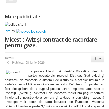
Comută
navigarea
Home
Actualitate
Mare publicitate
Arges
Primarii ARGES
Cluj
jobs
by
Primarii CLUJ
Contact
Micești: Aviz și contract de racordare
pentru gaze!
Detalii
Publicat: 08 Iunie 2026
Pe parcursul lunii mai Primăria Micești a primit din
partea operatorului regional Distrigaz Sud avizul și
contractul de racordare la sistemul de distribuție a gazelor naturale în
vederea dezvoltării acestui sistem în satul Purcăreni. În paralel, au
fost alocați bani de la bugetul propriu pentru implementarea acestei
investiții. „Avizul și contractul de racordare reprezintă pași importanți
în eforturile noastre de a demara și a duce la bun sfârșit această
investiție mult dorită de către locuitorii din Purcăreni. Valoarea
proiectului este de peste 3,1 milioane de lei. Consiliul Local a aprobat