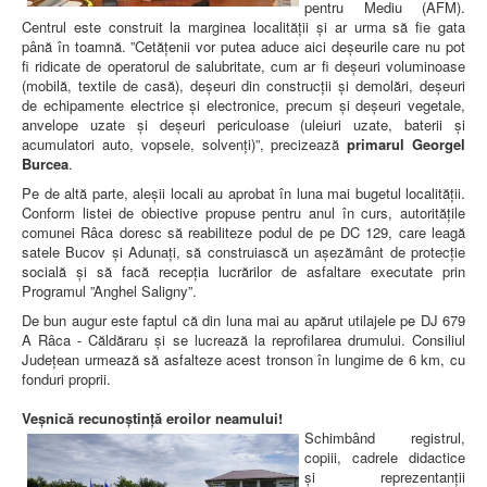
pentru Mediu (AFM).
Centrul este construit la marginea localității și ar urma să fie gata
până în toamnă. ”Cetățenii vor putea aduce aici deșeurile care nu pot
fi ridicate de operatorul de salubritate, cum ar fi deșeuri voluminoase
(mobilă, textile de casă), deșeuri din construcții și demolări, deșeuri
de echipamente electrice și electronice, precum și deșeuri vegetale,
anvelope uzate și deșeuri periculoase (uleiuri uzate, baterii și
acumulatori auto, vopsele, solvenți)”, precizează
primarul Georgel
Burcea
.
Pe de altă parte, aleșii locali au aprobat în luna mai bugetul localității.
Conform listei de obiective propuse pentru anul în curs, autoritățile
comunei Râca doresc să reabiliteze podul de pe DC 129, care leagă
satele Bucov și Adunați, să construiască un așezământ de protecție
socială și să facă recepția lucrărilor de asfaltare executate prin
Programul ”Anghel Saligny”.
De bun augur este faptul că din luna mai au apărut utilajele pe DJ 679
A Râca - Căldăraru și se lucrează la reprofilarea drumului. Consiliul
Județean urmează să asfalteze acest tronson în lungime de 6 km, cu
fonduri proprii.
Veșnică recunoștință eroilor neamului!
Schimbând registrul,
copiii, cadrele didactice
și reprezentanții