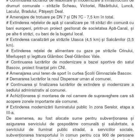
drumuri comunale - străzile Scheau, Victoriei, Răsăritului, Luncă,
Lacului, Bradului, Păișești Deal.
# Amenajare de trotuare pe DN 7 și DN 7C - 7,5 km în total.
# Extinderea rețelelor de apă și canalizare pe 18 străzi din comună cu
bani europeni, printr-un proiect gestionat de societatea Apă-Canal, și
pe alte 6 străzi, cu bani de la bugetul local.
# Extinderea canalizării pe străzile Uiasca (4,5 km) și Salcâmilor (3,5
km).
# Extinderea rețelei de alimentare cu gaze pe străzile Crinului,
Mierlușești și legătura Glâmboc Deal-Glâmboc Vale.
# Continuarea lucrărilor de modernizare a bazei sportive din satul
Bascov, proiect finanțat prin CNI.
# Amenajarea unui teren de sport în curtea Școlii Gimnaziale Bascov.
# Demararea lucrărilor la noul Dispensar uman al comunei.
# Continuarea și finalizarea lucrărilor de extindere și modernizare a
sediului administrativ al comunei.
# Achiziționarea și montarea de noi camere de supraveghere care să
acopere zonele importante ale comunei.
# Extinderea modernizării iluminatului public în zona Serelor, etapa a
III-a.
De asemenea, au fost alocate sume pentru subvenționarea și
asigurarea serviciului de gospodărire comunală și salubritate, a
serviciului de iluminat public stradal, a serviciilor sociale,
subvenționarea transportului în comun pentru cca 900 de persoane