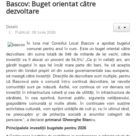
Bascov: Buget orientat către
dezvoltare
Detalii
Publicat: 08 Iunie 2026
În luna mai Consiliul Local Bascov a aprobat bugetul
comunei pentru anul în curs. Este un buget orientat către
dezvoltare: din suma totală de 548 de miliarde de lei vechi, către
investiții va fi alocat un procent de 54,5%! „Ca și în ceilalți ani, am
gândit bugetul în așa fel încât mare parte din bani, fie că aceștia
provin din fonduri proprii ori din surse guvernamentale sau europene,
să meargă către investiții. Direcțiile de dezvoltare sunt multiple, pentru
că Bascovul este o comună într-o continuă dezvoltare, iar nevoile
comunității sunt pe măsură. Astfel, vor continua ori vor demara noi
investiții în infrastructura rutieră și cea de utilități, în infrastructura de
sănătate, în cea sportivă, iluminat public, siguranța cetățeanului,
gospodărire comunală și multe altele. În continuare vom susține
activitatea culturală, vom sprijini unitățile de cult și, nu în ultimul rând,
ne preocupăm și de protecția socială a anumitor categorii de
persoane.”, a declarat
primarul Gheorghe Stan
cu.
Principalele investiții bugetate pentru 2026
# Continuarea lucrărilor de reabilitare și modernizare a infrastructurii de