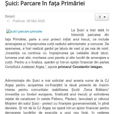
Șuici: Parcare în fața Primăriei
Detalii
Publicat: 08 Mai 2026
La Șuici a fost dată în
folosință parcarea din
fața Primăriei, parte a unui proiect inițiat anul trecut, ce include
amenajarea și împrejmuirea curții sediului administrativ a comunei. De
asemenea, a fost realizat gardul pe latura de vest și pe cea de nord.
„Investiția va continua cu împrejmuirea pe celelalte două laturi,
turnarea unei alei, montarea unor pavele și alte lucrări de amenajare a
curții. Pentru a o finaliza, sperăm și într-un sprijin financiar din partea
Consiliului Județean Argeș.”, spune
primarul Constantin Iatagan.
Administrația din Șuici a mai solicitat anul acesta sume de la CJ
Argeș pentru acoperirea co-finanțării la două proiecte de maxim
interes pentru comunitate: reabilitarea Școlii „Toma Brătianu”
(investiție cu fonduri europene, finalizată anul trecut) și extinderea
rețelei de canalizare în satele Paltenu, Păuleni, Ianculești și cătunul
Moșteni din satul Șuici - proiect cu finanțare guvernamentală, în plină
derulare. Și tot de la CJ Argeș se speră într-un ajutor financiar pentru
demararea lucrărilor de execuție a unui nou foraj, în vederea