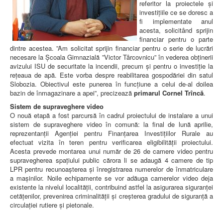
referitor la proiectele și
investițiile ce se doresc a
fi implementate anul
acesta, solicitând sprijin
financiar pentru o parte
dintre acestea. ”Am solicitat sprijin financiar pentru o serie de lucrări
necesare la Școala Gimnazială ”Victor Târcovnicu” în vederea obținerii
avizului ISU de securitate la incendii, precum și pentru o investiție la
rețeaua de apă. Este vorba despre reabilitarea gospodăriei din satul
Slobozia. Obiectivul este punerea în funcțiune a celui de-al doilea
bazin de înmagazinare a apei”, precizează
primarul Cornel Trîncă
.
Sistem de supraveghere video
O nouă etapă a fost parcursă în cadrul proiectului de instalare a unui
sistem de supraveghere video în comună: la final de lună aprilie,
reprezentanții Agenției pentru Finanțarea Investițiilor Rurale au
efectuat vizita în teren pentru verificarea eligibilității proiectului.
Acesta prevede montarea unui număr de 26 de camere video pentru
supravegherea spațiului public cărora li se adaugă 4 camere de tip
LPR pentru recunoașterea și înregistrarea numerelor de înmatriculare
a mașinilor. Noile echipamente se vor adăuga camerelor video deja
existente la nivelul localității, contribuind astfel la asigurarea siguranței
cetățenilor, prevenirea criminalității și creșterea gradului de siguranță a
circulației rutiere și pietonale.