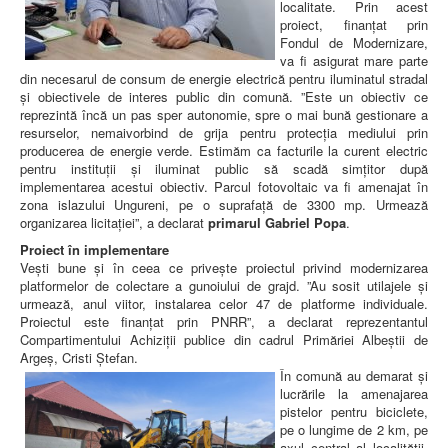
localitate. Prin acest
proiect, finanțat prin
Fondul de Modernizare,
va fi asigurat mare parte
din necesarul de consum de energie electrică pentru iluminatul stradal
și obiectivele de interes public din comună. ”Este un obiectiv ce
reprezintă încă un pas sper autonomie, spre o mai bună gestionare a
resurselor, nemaivorbind de grija pentru protecția mediului prin
producerea de energie verde. Estimăm ca facturile la curent electric
pentru instituții și iluminat public să scadă simțitor după
implementarea acestui obiectiv. Parcul fotovoltaic va fi amenajat în
zona islazului Ungureni, pe o suprafață de 3300 mp. Urmează
organizarea licitației”, a declarat
primarul Gabriel Popa
.
Proiect în implementare
Vești bune și în ceea ce privește proiectul privind modernizarea
platformelor de colectare a gunoiului de grajd. ”Au sosit utilajele și
urmează, anul viitor, instalarea celor 47 de platforme individuale.
Proiectul este finanțat prin PNRR”, a declarat reprezentantul
Compartimentului Achiziții publice din cadrul Primăriei Albeștii de
Argeș, Cristi Ștefan.
În comună au demarat și
lucrările la amenajarea
pistelor pentru biciclete,
pe o lungime de 2 km, pe
axul central al localității.