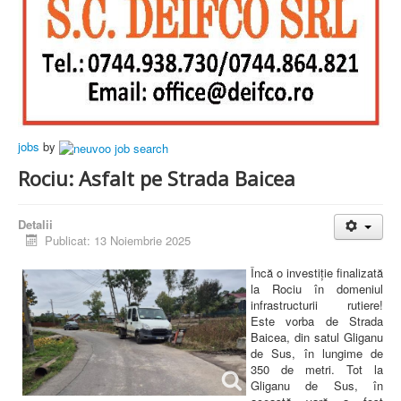
jobs
by
Rociu: Asfalt pe Strada Baicea
Detalii
Publicat: 13 Noiembrie 2025
Încă o investiție finalizată
la Rociu în domeniul
infrastructurii rutiere!
Este vorba de Strada
Baicea, din satul Gliganu
de Sus, în lungime de
350 de metri. Tot la
Gliganu de Sus, în