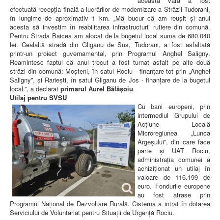
această vară a fost
efectuată recepția finală a lucrărilor de modernizare a Străzii Tudorani,
în lungime de aproximativ 1 km. „Mă bucur că am reușit și anul
acesta să investim în reabilitarea infrastructurii rutiere din comună.
Pentru Strada Baicea am alocat de la bugetul local suma de 680.040
lei. Cealaltă stradă din Gliganu de Sus, Tudorani, a fost asfaltată
printr-un proiect guvernamental, prin Programul Anghel Saligny.
Reamintesc faptul că anul trecut a fost turnat asfalt pe alte două
străzi din comună: Moșteni, în satul Rociu - finanțare tot prin „Anghel
Saligny”, și Rariești, în satul Gliganu de Jos - finanțare de la bugetul
local.”, a declarat
primarul Aurel Bălășoiu
.
Utilaj pentru SVSU
Cu bani europeni, prin
intermediul Grupului de
Acțiune Locală
Microregiunea „Lunca
Argeșului”, din care face
parte și UAT Rociu,
administrația comunei a
achiziționat un utilaj în
valoare de 116.199 de
euro. Fondurile europene
au fost atrase prin
Programul Național de Dezvoltare Rurală. Cisterna a intrat în dotarea
Serviciului de Voluntariat pentru Situații de Urgență Rociu.