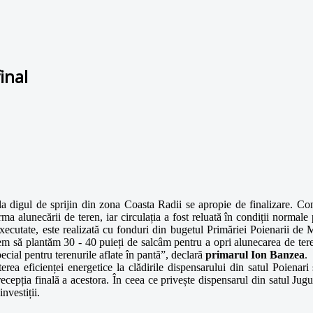
inal
la digul de sprijin din zona Coasta Radii se apropie de finalizare. Con
urma alunecării de teren, iar circulația a fost reluată în condiții norm
 executate, este realizată cu fonduri din bugetul Primăriei Poienarii 
em să plantăm 30 - 40 puieți de salcâm pentru a opri alunecarea de teren
pecial pentru terenurile aflate în pantă”, declară
primarul Ion Banzea
.
terea eficienței energetice la clădirile dispensarului din satul Poienari
ecepția finală a acestora. În ceea ce privește dispensarul din satul Jugur
nvestiții.