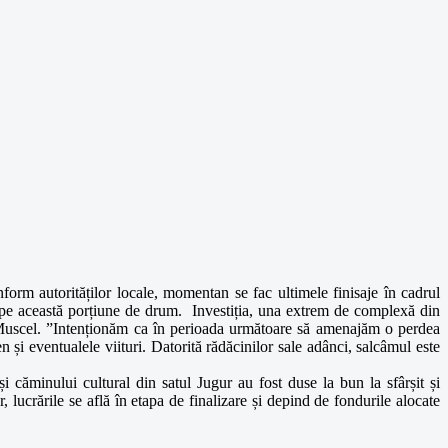
form autorităților locale, momentan se fac ultimele finisaje în cadrul
ale pe această porțiune de drum. Investiția, una extrem de complexă din
de Muscel. ”Intenționăm ca în perioada următoare să amenajăm o perdea
 și eventualele viituri. Datorită rădăcinilor sale adânci, salcâmul este
 și căminului cultural din satul Jugur au fost duse la bun la sfârșit și
, lucrările se află în etapa de finalizare și depind de fondurile alocate