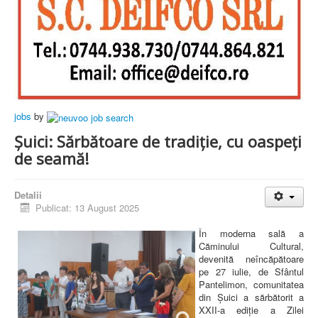
jobs
by
Șuici: Sărbătoare de tradiție, cu oaspeți
de seamă!
Detalii
Publicat: 13 August 2025
În moderna sală a
Căminului Cultural,
devenită neîncăpătoare
pe 27 iulie, de Sfântul
Pantelimon, comunitatea
din Șuici a sărbătorit a
XXII-a ediție a Zilei