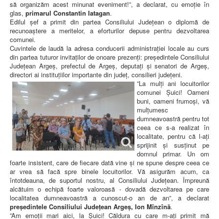
să organizăm acest minunat eveniment!”, a declarat, cu emoție în
glas,
primarul Constantin Iatagan
.
Edilul șef a primit din partea Consiliului Județean o diplomă de
recunoaștere a meritelor, a eforturilor depuse pentru dezvoltarea
comunei.
Cuvintele de laudă la adresa conducerii administrației locale au curs
din partea tuturor invitaților de onoare prezenți: președintele Consiliului
Județean Argeș, prefectul de Argeș, deputați și senatori de Argeș,
directori ai instituțiilor importante din județ, consilieri județeni.
”La mulți ani locuitorilor
comunei Șuici! Oameni
buni, oameni frumoși, vă
mulțumesc
dumneavoastră pentru tot
ceea ce s-a realizat în
localitate, pentru că l-ați
sprijinit și susținut pe
domnul primar. Un om
foarte insistent, care de fiecare dată vine și ne spune despre ceea ce
ar vrea să facă spre binele locuitorilor. Vă asigurăm acum, ca
întotdeauna, de suportul nostru, al Consiliului Județean. Împreună
alcătuim o echipă foarte valoroasă - dovadă dezvoltarea pe care
localitatea dumneavoastră a cunoscut-o an de an”, a declarat
președintele Consiliului Județean Argeș, Ion Mînzînă
.
”Am emoții mari aici, la Șuici! Căldura cu care m-ați primit mă