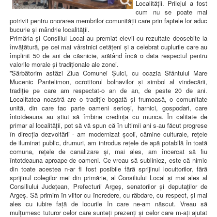
Localității. Prilejul a fost
cum nu se poate mai
potrivit pentru onorarea membrilor comunității care prin faptele lor aduc
bucurie și mândrie localității.
Primăria și Consiliul Local au premiat elevii cu rezultate deosebite la
învățătură, pe cei mai vârstnici cetățeni și a celebrat cuplurile care au
împlinit 50 de ani de căsnicie, arătând încă o data respectul pentru
valorile morale și tradiționale ale zonei.
”Sărbătorim astăzi Ziua Comunei Șuici, cu ocazia Sfântului Mare
Mucenic Pantelimon, ocrotitorul bolnavilor și simbol al vindecării,
tradiție pe care am respectat-o an de an, de peste 20 de ani.
Localitatea noastră are o tradiție bogată și frumoasă, o comunitate
unită, din care fac parte oameni serioși, harnici, gospodari, care
întotdeauna au știut să îmbine credința cu munca. În calitate de
primar al localității, pot să vă spun că în ultimii ani s-au făcut progrese
în direcția dezvoltării - am modernizat școli, cămine culturale, rețele
de iluminat public, drumuri, am introdus rețele de apă potabilă în toată
comuna, rețele de canalizare și, mai ales, am încercat să fiu
întotdeauna aproape de oameni. Ce vreau să subliniez, este că nimic
din toate acestea n-ar fi fost posibile fără sprijinul locuitorilor, fără
sprijinul colegilor mei din primărie, al Consiliului Local și mai ales al
Consiliului Județean, Prefecturii Argeș, senatorilor și deputaților de
Argeș. Să primim în viitor cu încredere, cu răbdare, cu respect, și mai
ales cu iubire față de locurile în care ne-am născut. Vreau să
mulțumesc tuturor celor care sunteți prezenți și celor care m-ați ajutat