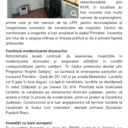
nerambursabilă, prin
AFIR, în localitate au
fost montate mai multe
camere de supraveghere,
printre care și trei camere de tip LPR, pentru recunoașterea și
înregistrarea numerelor de înmatriculare ale mașinilor. Centrul de
monitorizare a imaginilor a fost amplasat la sediul Primăriei. Investiția
are rolul de a asigura ordinea și liniștea publică și de a preveni faptele
antisociale.
Continuă modernizarea drumurilor
Administrația locală continuă, de asemenea, investițiile în
modernizarea drumurilor și asigurarea utilităților în condiții
corespunzătoare pentru cetățeni. ”În cadrul proiectului derulat prin
Programul ”Anghel Saligny”, se lucrează la amenajarea șanțurilor pe
tronsonul Primărie - Gară din DC 142 și pe strada Meteorului. Lucrările
vor fi gata în luna august. La apă și canalizare, lucrările se desfășoară
în satul Izbășești și pe traseul DJ 679. Prioritară este finalizarea
lucrărilor la canalizare pe aliniamentul drumului județean, pentru că
acesta a intrat în proces de modernizare, printr-un proiect al Consiliului
Județean. Constructorul și-a luat angajamentul să termine lucrările la
canalizare la finalul lunii noiembrie”, declară primarul Sevastian
Pupăză Roșu.
Investiții cu bani europeni
Și investițiile finanțate cu bani din PNRR continuă la Stolnici. La