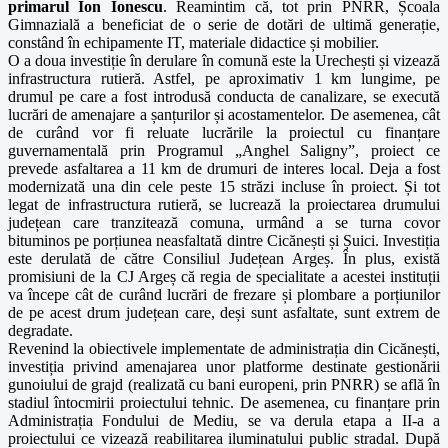
primarul Ion Ionescu
. Reamintim că, tot prin PNRR, Școala
Gimnazială a beneficiat de o serie de dotări de ultimă generație,
constând în echipamente IT, materiale didactice și mobilier.
O a doua investiție în derulare în comună este la Urechești și vizează
infrastructura rutieră. Astfel, pe aproximativ 1 km lungime, pe
drumul pe care a fost introdusă conducta de canalizare, se execută
lucrări de amenajare a șanțurilor și acostamentelor. De asemenea, cât
de curând vor fi reluate lucrările la proiectul cu finanțare
guvernamentală prin Programul „Anghel Saligny”, proiect ce
prevede asfaltarea a 11 km de drumuri de interes local. Deja a fost
modernizată una din cele peste 15 străzi incluse în proiect. Și tot
legat de infrastructura rutieră, se lucrează la proiectarea drumului
județean care tranzitează comuna, urmând a se turna covor
bituminos pe porțiunea neasfaltată dintre Cicănești și Șuici. Investiția
este derulată de către Consiliul Județean Argeș. În plus, există
promisiuni de la CJ Argeș că regia de specialitate a acestei instituții
va începe cât de curând lucrări de frezare și plombare a porțiunilor
de pe acest drum județean care, deși sunt asfaltate, sunt extrem de
degradate.
Revenind la obiectivele implementate de administrația din Cicănești,
investiția privind amenajarea unor platforme destinate gestionării
gunoiului de grajd (realizată cu bani europeni, prin PNRR) se află în
stadiul întocmirii proiectului tehnic. De asemenea, cu finanțare prin
Administrația Fondului de Mediu, se va derula etapa a II-a a
proiectului ce vizează reabilitarea iluminatului public stradal. După