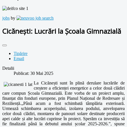
jobs
by
Cicănești: Lucrări la Școala Gimnazială
Tipărire
Email
Detalii
Publicat: 30 Mai 2025
La Cicănești sunt în plină derulare lucrările de
creștere a eficienței energetice a celor două clădiri
care compun Școala Gimnazială. Este vorba de un proiect amplu,
finanțat din fonduri europene, prin Planul Național de Redresare și
Reziliență.„Până acum a fost schimbată tâmplăria exterioară.
Urmează schimbarea acoperișului, izolarea podului, anveloparea
celor două clădiri, montarea de panouri solare destinate producerii
apei calde și alte lucrări cuprinse în proiect. Sperăm ca investiția să
fie finalizată până la debutul anului școlar 2025-2026.”, spune