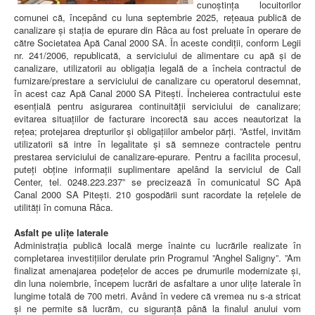
cunoștința locuitorilor
comunei că, începând cu luna septembrie 2025, rețeaua publică de
canalizare și stația de epurare din Râca au fost preluate în operare de
către Societatea Apă Canal 2000 SA. În aceste condiții, conform Legii
nr. 241/2006, republicată, a serviciului de alimentare cu apă și de
canalizare, utilizatorii au obligația legală de a încheia contractul de
furnizare/prestare a serviciului de canalizare cu operatorul desemnat,
în acest caz Apă Canal 2000 SA Pitești. Încheierea contractului este
esențială pentru asigurarea continuității serviciului de canalizare;
evitarea situațiilor de facturare incorectă sau acces neautorizat la
rețea; protejarea drepturilor și obligațiilor ambelor părți. ”Astfel, invităm
utilizatorii să intre în legalitate și să semneze contractele pentru
prestarea serviciului de canalizare-epurare. Pentru a facilita procesul,
puteți obține informații suplimentare apelând la serviciul de Call
Center, tel. 0248.223.237” se precizează în comunicatul SC Apă
Canal 2000 SA Pitești. 210 gospodării sunt racordate la rețelele de
utilități în comuna Râca.
Asfalt pe ulițe laterale
Administrația publică locală merge înainte cu lucrările realizate în
completarea investițiilor derulate prin Programul ”Anghel Saligny”. ”Am
finalizat amenajarea podețelor de acces pe drumurile modernizate și,
din luna noiembrie, începem lucrări de asfaltare a unor ulițe laterale în
lungime totală de 700 metri. Având în vedere că vremea nu s-a stricat
și ne permite să lucrăm, cu siguranță până la finalul anului vom