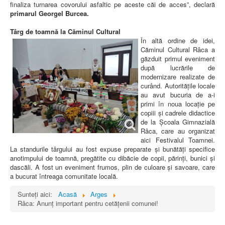
finaliza turnarea covorului asfaltic pe aceste căi de acces”, declară
primarul Georgel Burcea.
Târg de toamnă la Căminul Cultural
În altă ordine de idei,
Căminul Cultural Râca a
găzduit primul eveniment
după lucrările de
modernizare realizate de
curând. Autoritățile locale
au avut bucuria de a-i
primi în noua locație pe
copiii și cadrele didactice
de la Școala Gimnazială
Râca, care au organizat
aici Festivalul Toamnei.
La standurile târgului au fost expuse preparate și bunătăți specifice
anotimpului de toamnă, pregătite cu dibăcie de copii, părinți, bunici și
dascăli. A fost un eveniment frumos, plin de culoare și savoare, care
a bucurat întreaga comunitate locală.
Sunteți aici:
Acasă
Arges
Râca: Anunț important pentru cetățenii comunei!