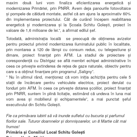
maxim două luni vom finaliza eficientizarea energetică și
modernizarea Primăriei, prin PNRR. Avem deja panourile fotovoltaice
și pompele de căldură montate, astfel că am ajuns la aproximativ 60%
din implementarea proiectului. Cât de curând începem reabilitarea
energetică și modernizarea și la Școala Schitu Golești, proiect în
valoare de 1,6 milioane de lei.”, a afirmat edilul șef.
Totodată, administrația locală se preocupă de obținerea avizelor
pentru proiectul privind modernizarea iluminatului public în localitate,
prin montarea a 120 de lămpi cu consum redus, cu telegestiune și
dimare, proiect finanțat prin AFM. La stadiul de proiectare și
corespondență cu Distrigaz se află membri echipei administrative în
ceea ce privește extinderea de rețea de gaze naturale, obiectiv pentru
care s-a obținut finanțare prin programul „Saligny”.
” Nu în ultimul rând, menționez că vom iniția achiziția pentru cele 5
stații de încărcare pentru vehiculele electrice, proiect derulat cu
fonduri prin AFM. În ceea ce privește dotarea școlilor, proiect finanțat
prin PNRR, suntem în plină licitație, estimând că undeva în luna mai
vom avea și mobilierul și echipamentele”, a mai punctat șeful
executivului din Schitu Golești.
Fie ca primăvara iubirii să vă inunde sufletul cu bucuria și parfumul
florilor sale. Tuturor doamnelor și domnișoarelor, un 8 Martie cât mai
frumos!
Primăria și Consiliul Local Schitu Golești