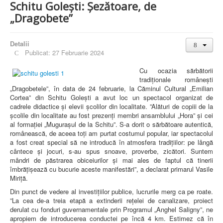
Schitu Golești: Șezătoare, de
„Dragobete”
Detalii
Publicat: 27 Februarie 2024
Cu ocazia sărbătorii
tradiționale românești
„Dragobetele”, în data de 24 februarie, la Căminul Cultural „Emilian
Cortea” din Schitu Golești a avut loc un spectacol organizat de
cadrele didactice și elevii școlilor din localitate. ”Alături de copiii de la
școlile din localitate au fost prezenți membri ansamblului „Hora” și cei
al formației „Mugurașul de la Schitu”. S-a dorit o sărbătoare autentică,
românească, de aceea toți am purtat costumul popular, iar spectacolul
a fost creat special să ne introducă în atmosfera tradițiilor: pe lângă
cântece și jocuri, s-au spus snoave, proverbe, zicători. Suntem
mândri de păstrarea obiceiurilor și mai ales de faptul că tinerii
îmbrățișează cu bucurie aceste manifestări”, a declarat primarul Vasile
Miriță.
Din punct de vedere al investițiilor publice, lucrurile merg ca pe roate.
”La cea de-a treia etapă a extinderii rețelei de canalizare, proiect
derulat cu fonduri guvernamentale prin Programul „Anghel Saligny”, ne
apropiem de introducerea conductei pe încă 4 km. Estimez că în