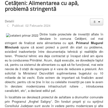
Cetățeni: Alimentarea cu apă,
problemă stringentă
Detalii
Publicat: 02 Februarie 2024
Dintre toate proiectele de investiții aflate în
derulare în comuna Cetățeni, cel mai
stringent de finalizat este alimentarea cu apă.
Primarul Mugurel
Minciună
spune că acest proiect a pornit din start cu probleme,
existând inadvertențe între documentația tehnică și realitățile din
teren. ”Proiectul tehnic era deja contractat și început când am ajuns
eu la conducerea Primăriei. Acum, după execuție, se dovedește faptul
că, pentru ca sistemul de alimentare cu apă să fie funcțional, mai este
nevoie de 3 stații de repompare și 4 vane de reducere a presiunii. Am
solicitat la Ministerul Dezvoltării suplimentarea bugetului cu 10
miliarde de lei vechi. Este extrem de important să finalizăm acest
obiectiv, pentru că ne ține în loc cu celelalte investiții pe care le avem
în derulare: modernizarea infrastructurii rutiere , introducerea
canalizării, etc”, a declarat edilul șef.
În localitate se derulează proiectul de asfaltare a drumurilor comunale
prin Programul „Anghel Saligny”. Din fonduri proprii și cu sprijinul
Consiliului Județean sunt avute în vedere pentru modernizare și alte