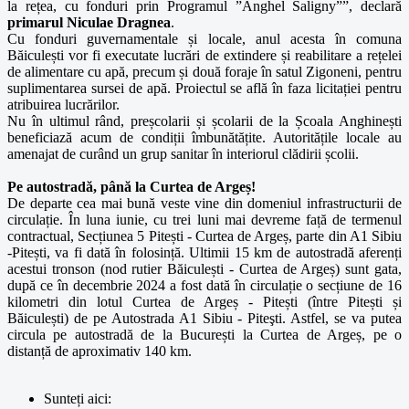
la rețea, cu fonduri prin Programul ”Anghel Saligny””, declară
primarul Niculae Dragnea
.
Cu fonduri guvernamentale și locale, anul acesta în comuna
Băiculești vor fi executate lucrări de extindere și reabilitare a rețelei
de alimentare cu apă, precum și două foraje în satul Zigoneni, pentru
suplimentarea sursei de apă. Proiectul se află în faza licitației pentru
atribuirea lucrărilor.
Nu în ultimul rând, preșcolarii și școlarii de la Școala Anghinești
beneficiază acum de condiții îmbunătățite. Autoritățile locale au
amenajat de curând un grup sanitar în interiorul clădirii școlii.
Pe autostradă, până la Curtea de Argeș!
De departe cea mai bună veste vine din domeniul infrastructurii de
circulație. În luna iunie, cu trei luni mai devreme față de termenul
contractual, Secțiunea 5 Pitești - Curtea de Argeș, parte din A1 Sibiu
-Pitești, va fi dată în folosință. Ultimii 15 km de autostradă aferenți
acestui tronson (nod rutier Băiculești - Curtea de Argeș) sunt gata,
după ce în decembrie 2024 a fost dată în circulație o secțiune de 16
kilometri din lotul Curtea de Argeș - Pitești (între Pitești și
Băiculești) de pe Autostrada A1 Sibiu - Piteşti. Astfel, se va putea
circula pe autostradă de la București la Curtea de Argeș, pe o
distanță de aproximativ 140 km.
Sunteți aici: