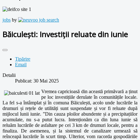
jobs
by
Băiculești: Investiții reluate din iunie
Tipărire
Email
Detalii
Publicat: 30 Mai 2025
Vremea capricioasă din această primăvară a ținut
pe loc investițiile derulate în comunitățile locale.
La fel s-a întâmplat și în comuna Băiculești, acolo unde lucrările la
drumuri și rețele de utilități sunt suspendate și vor fi reluate după
mijlocul lunii iunie. ”Din cauza ploilor abundente și a precipitațiilor
acumulate, nu s-a putut lucra. Intenționăm ca din luna iunie să
reluăm lucrările de asfaltare pe cei 3 km de drumuri locale, pentru a
finaliza. De asemenea, și la sistemul de canalizare urmează să
reînceapă lucrările în scurt timp. Ulterior, vom racorda gospodăriile