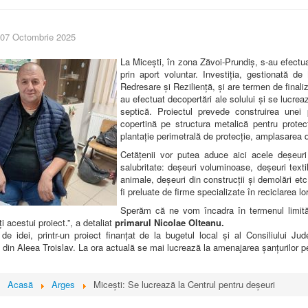
 07 Octombrie 2025
La Micești, în zona Zăvoi-Prundiș, s-au efectuat
prin aport voluntar. Investiția, gestionată de
Redresare și Reziliență, și are termen de finali
au efectuat decopertări ale solului și se lucre
septică. Proiectul prevede construirea unei
copertină pe structura metalică pentru prote
plantație perimetrală de protecție, amplasarea de
Cetățenii vor putea aduce aici acele deșeuri
salubritate: deșeuri voluminoase, deșeuri text
animale, deșeuri din construcții și demolări et
fi preluate de firme specializate în reciclarea lo
Sperăm că ne vom încadra în termenul limită
i acestui proiect.”, a detaliat
primarul Nicolae Olteanu.
 de idei, printr-un proiect finanțat de la bugetul local și al Consiliului 
din Aleea Troislav. La ora actuală se mai lucrează la amenajarea șanțurilor p
i:
Acasă
Arges
Micești: Se lucrează la Centrul pentru deșeuri