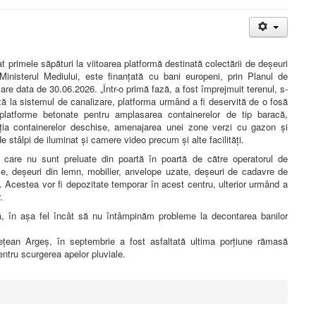
 primele săpături la viitoarea platformă destinată colectării de deșeuri
 Ministerul Mediului, este finanțată cu bani europeni, prin Planul de
zare data de 30.06.2026. „Într-o primă fază, a fost împrejmuit terenul, s-
ază la sistemul de canalizare, platforma urmând a fi deservită de o fosă
 platforme betonate pentru amplasarea containerelor de tip baracă,
cția containerelor deschise, amenajarea unei zone verzi cu gazon și
 stâlpi de iluminat și camere video precum și alte facilități.
 care nu sunt preluate din poartă în poartă de către operatorul de
ile, deșeuri din lemn, mobilier, anvelope uzate, deșeuri de cadavre de
c. Acestea vor fi depozitate temporar în acest centru, ulterior urmând a
r.
, în așa fel încât să nu întâmpinăm probleme la decontarea banilor
Județean Argeș, în septembrie a fost asfaltată ultima porțiune rămasă
entru scurgerea apelor pluviale.