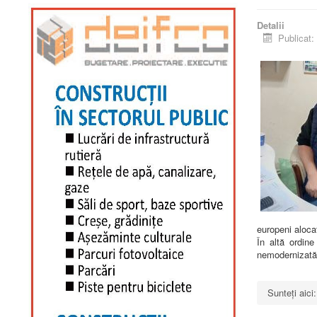
Detalii
Publicat:
europeni alocaț
În altă ordine
nemodernizată 
Sunteți aic