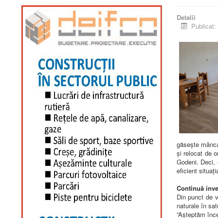
Detalii
Publicat:
găsește mâncar
și relocat de 
Godeni. Deci, 
eficient situaț
Continuă inve
Din punct de ve
naturale în sat
”Așteptăm înce