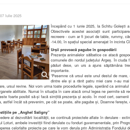
 07 Iulie 2025
Începând cu 1 iunie 2025, la Schitu Golești a lu
Obiectivele acestei asociații sunt participare
recreere - cum ar fi jocuri de table, rummy, căr
-14.00, în spațiul special amenajat în incinta Cl
Urșii provoacă pagube în gospodării
Prezența animalelor sălbatice ce atacă gospo
comunele din nordul județului Argeș. În ciuda f
păduri dese, un urs a ajuns săptămâna tre
importante.
”Pesemne că ursul este unul destul de mare,
dintre ele și a rănit patru miei care n-au mai
e, ursul revine. Noi vom urma toate procedurile legale, sperând ca animalul să
organele abilitate. Numai în situația în care atacă omul legea ne permite să 
este foarte posibil să-și facă simțită prezența și acolo. În mod cert, oamen
ia, astfel încât să prevenim, pe cât se poate, alte pagube și, Doamne ferește, 
stițiile pe „Anghel Saligny”
dere al dezvoltării localității, se continuă proiectele aflate în derulare - exti
ul Loturi, ambele investiții fiind derulate cu fonduri guvernamentale, prin Prog
perea celorlalte proiecte pe care le vom derula prin Administrația Fondului d