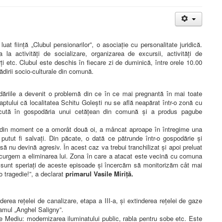
at ființă „Clubul pensionarilor”, o asociație cu personalitate juridică.
a la activități de socializare, organizarea de excursii, activități de
ți etc. Clubul este deschis în fiecare zi de duminică, între orele 10.00
ădirii socio-culturale din comună.
dăriile a devenit o problemă din ce în ce mai pregnantă în mai toate
aptului că localitatea Schitu Golești nu se află neapărat într-o zonă cu
cută în gospodăria unui cetățean din comună și a produs pagube
 din moment ce a omorât două oi, a mâncat aproape în întregime una
 putut fi salvați. Din păcate, o dată ce pătrunde într-o gospodărie și
 nu devină agresiv. În acest caz va trebui tranchilizat și apoi preluat
recurgem a eliminarea lui. Zona în care a atacat este vecină cu comuna
ii sunt speriați de aceste episoade și încercăm să monitorizăm cât mai
o tragedie!”, a declarat
primarul Vasile Miriță.
nderea rețelei de canalizare, etapa a III-a, și extinderea rețelei de gaze
ramul „Anghel Saligny”.
e Mediu: modernizarea iluminatului public, rabla pentru sobe etc. Este